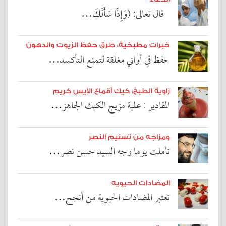
قال تعالى: (وَإِذَا سَأَلَكَ…
خبرات مطبخية: طرق حفظ الزيوت والدهون
حفظ في أواني مغلقة لتمنع التأكسد…
زاوية الطبخ: كيك أقماع الآيس كريم
المقادير : علبة مزيج الكيك الجاهز…
ومزاجه من تسنيم النصر
تأملت يوما وجه السيد حسن نصر…
المضادات الحيويه
تعتبر المضادات الحيوية من أنجح…