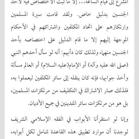
المشرع إلى قيام الساعة… إلا ما ثبت الاختصاص فيه لأحد
الجنسين بدليل خاص. ولقد قامت سيرة المسلمين
وارتكازهم على اتحاد المكلفين واشتراكهم في الأحكام
الموجهة إليهم إلا ما قام الدليل على اختصاصه بأحد
الجنسين منهما، ولذلك كان دأبهم: أنه لو سأل أحدهم النبي
(صلى الله عليه وآله) أو الإمام(عليه السلام) أو العالم مسألة
وأخذ جوابها، فإنه كان ينقله إلى سائر المكلفين ليعملوا به،
فلذلك صار الاشتراك في التكليف من مرتكزات المسلمين،
بل هو من مرتكزات سائر المتدينين في جميع الأديان.
وإنا لو استقرأنا الأبواب في الفقه الإسلامي الشريف
لوجدنا أن موارد تطبيق هذه القاعدة شامل لكل أبوابه،