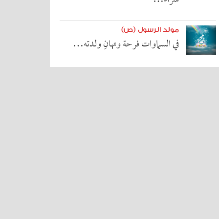
شراء…
مولد الرسول (ص)
في السماوات فرحة وتهانِ ولدته…