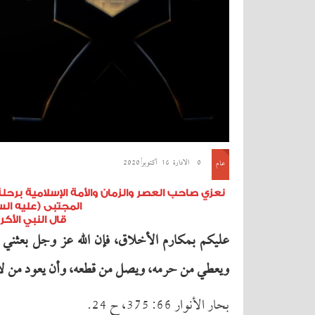
0
الادارة
16 أكتوبر, 2020
عام
نعزي صاحب العصر والزمان والأمة الإسلامية برحلة
المجتبى (عليه الس
قال النبي الأكر
علیكم بمكارم الأخلاق، فإن الله عز وجل بعثني 
ویعطي من حرمه، ویصل من قطعه، وأن یعود من لا
بحار الأنوار 66: 375، ح 24.