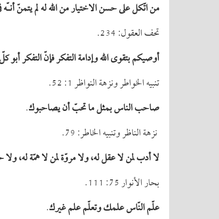
من اتّكل على حسن الاختیار من الله له لم یتمنّ أنـّه في
تحف العقول: 234.
أوصیكم بتقوى الله وإدامة التفكر فإنّ التفكر أبو كلّ
تنبيه الخواطر ونزهة النواظر 1: 52.
صاحب الناس بمثل ما تحبّ أن یصاحبوك
.
نزهة الناظر وتنبيه الخاطر: 79.
لا أدب لمن لا عقل له، ولا مروّة لمن لا همّة له، ولا ح
بحار الأنوار 75: 111.
علّم النّاس علمك وتعلّم علم غیرك
.