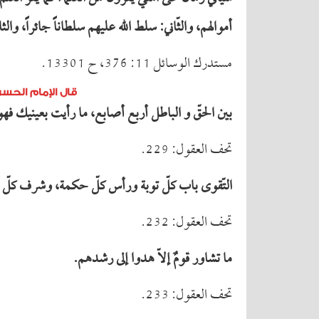
أموالهم، والثّاني: سلط الله علیهم سلطاناً جائراً، وال
مستدرك الوسائل 11: 376، ح 13301.
قال الإمام الحسن
بین الحقّ و الباطل أربع أصابع، ما رأیت بعینیك فهو 
تحف العقول: 229.
التّقوى باب كلّ توبة ورأس كلّ حكمة، وشرف كلّ عمل
تحف العقول: 232.
ما تشاور قومٌ إلاّ هدوا إلى رشدهم.
تحف العقول: 233.