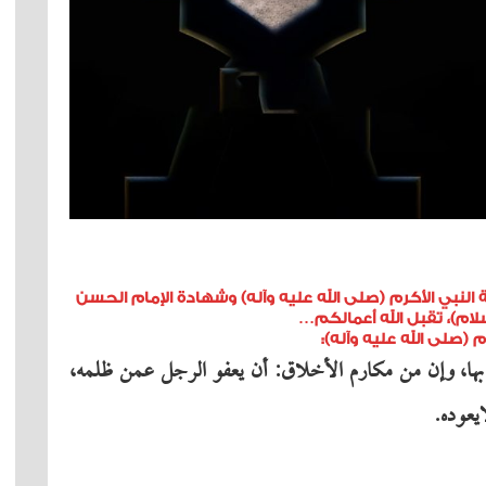
 النبي الأكرم (صلى الله عليه وآله) وشهادة الإمام الحسن
لام)، تقبل الله أعمالكم…
م (صلى الله عليه وآله):
بها، وإن من مكارم الأخلاق: أن یعفو الرجل عمن ظلمه،
یعوده.