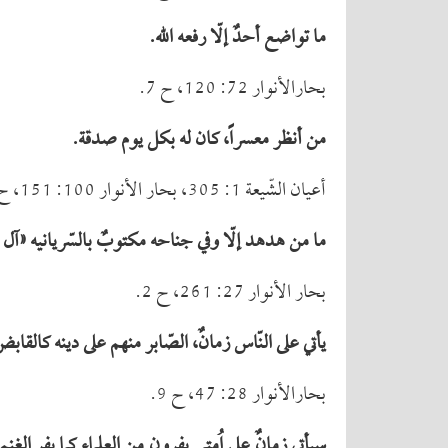
ما تواضع أحدٌ إلّا رفعه الله.
بحارالأنوار 72: 120، ح 7.
من أنظر معسراً، كان له بكل یوم صدقة.
أعیان الشّیعة 1: 305، بحار الأنوار 100: 151، ح 17.
ما من هدهد إلّا وفي جناحه مكتوبٌ بالسّریانیه «آل 
بحار الأنوار 27: 261، ح 2.
یأتي على النّاس زمانٌ، الصّابر منهم على دینه كالقاب
بحارالأنوار 28: 47، ح 9.
سیأتي زمانٌ على اُمتي یفرون من العلماء كما یفر الغن