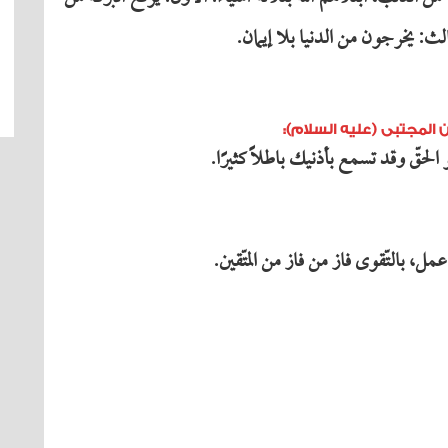
ثالث: یخرجون من الدنیا بلا إیمان.
 المجتبى (عليه السلام):
الحقّ وقد تسمع بأذنیك باطلاً كثیرًا.
، بالتّقوى فاز من فاز من المتّقین.