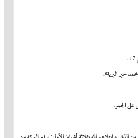
محمد خیر البریة».
ض على الجمر.
م من الذئب، ابتلاهم الله بثلاثة أشیاء: الأول: یرفع البركة من