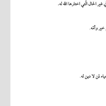
 غیر الحال الّتي اختارها الله له.
 خیر وأمّه
.
یاء لمن لا دین له
.