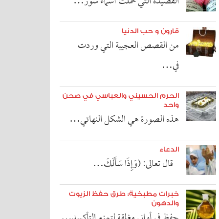
القصيدة التي حملت أسماء سور…
قارون و حب الدنيا
من القصص العجيبة التي وردت
في…
الحرم الحسيني والعباسي في صحن
واحد
هذه الصورة هي الشكل النهائي…
الدعاء
قال تعالى: (وَإِذَا سَأَلَكَ…
خبرات مطبخية: طرق حفظ الزيوت
والدهون
حفظ في أواني مغلقة لتمنع التأكسد…