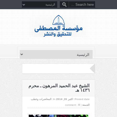
الشيخ عبد الحميد المرهون ـ محرم
١٤٣٦ هـ
Posted date:
اکتبر 26, 2014
In:
المحاضرات وخطب
الجمعة
|
0
comment :