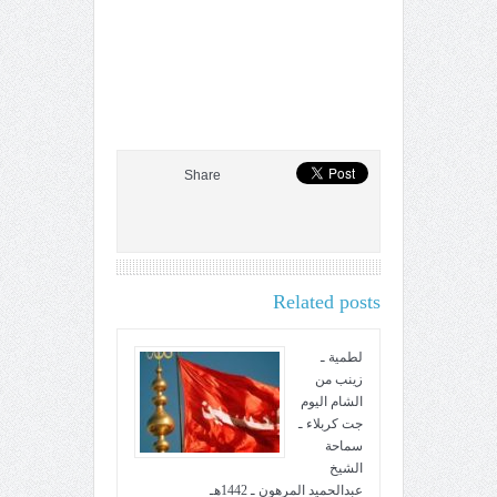
Share
Related posts
لطمية ـ
زينب من
الشام اليوم
جت كربلاء ـ
سماحة
الشيخ
عبدالحميد المرهون ـ 1442هـ