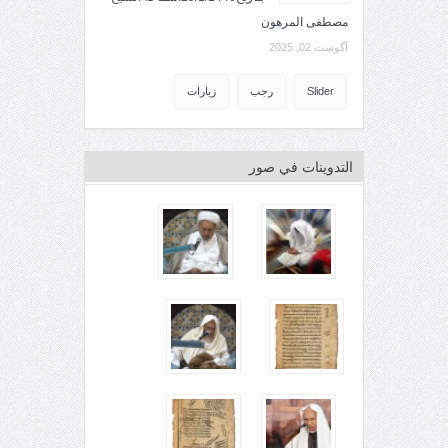
مصطفى المرهون
آگوست 02, 2025
Slider
رجب
زيارات
التدوينات في صور