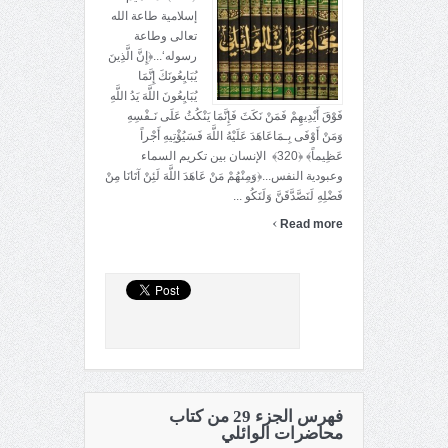
إسلامية طاعة الله
تعالى وطاعة
رسوله‘...﴿إِنَّ الَّذِينَ
يُبَايِعُونَكَ إِنَّمَا
يُبَايِعُونَ اللَّهَ يَدُ اللَّهِ
فَوْقَ أَيْدِيهِمْ فَمَنْ نَكَثَ فَإِنَّمَا يَنْكُثُ عَلَى نَـفْسِهِ
وَمَنْ أَوْفَى بِـمَاعَاهَدَ عَلَيْهُ اللَّهَ فَسَيُؤْتِيهِ أَجْراً
عَظِيماً﴾ ﴿320﴾ الإنسان بين تكريم السماء
وعبودية النفس...﴿وَمِنْهُمْ مَنْ عَاهَدَ اللَّهَ لَئِنْ آتَانَا مِنْ
فَضْلِهِ لَنَصَّدَّقَنَّ وَلَنَكُو ...
›
Read more
فهرس الجزء 29 من كتاب
محاضرات الوائلي