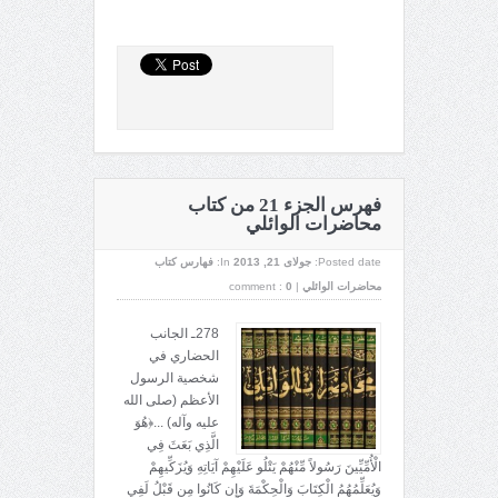
فهرس الجزء 21 من كتاب
محاضرات الوائلي
Posted date:
جولای 21, 2013
In:
فهارس كتاب
محاضرات الوائلي
|
0
comment :
278ـ الجانب
الحضاري في
شخصية الرسول
الأعظم (صلى الله
عليه وآله) ...﴿هُوَ
الَّذِي بَعَثَ فِي
الْأُمِّيِّينَ رَسُولاً مِّنْهُمْ يَتْلُو عَلَيْهِمْ آيَاتِهِ وَيُزَكِّيهِمْ
وَيُعَلِّمُهُمُ الْكِتَابَ وَالْحِكْمَةَ وَإِن كَانُوا مِن قَبْلُ لَفِي