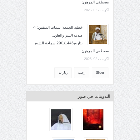
مصطفى المرهون
آگوست 02, 2025
خطبة الجمعة: سمات المتقين: ٢-
صدقة السر والعلن..
بتاريخ29/1/1446.سماحة الشيخ
مصطفى المرهون
آگوست 02, 2025
Slider
رجب
زيارات
التدوينات في صور