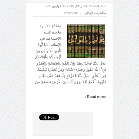
Posted date:
اکتبر 26, 2015
In:
فهارس كتاب
محاضرات الوائلي
|
0
comment :
﴿314﴾ الأسرة
قاعدة البنية
الاجتماعية في
الإسلام...﴿يَا أَيُّهَا
الَّذِينَ آمَنُوا إن مِنْ
أَزْوَاجِكُمْ وَأَوْلاَدِكُمْ
عَدُوًّا لَكُمْ فَاحْذَرُوهُمْ وَإِنْ تَعْفُوا وَتَصْفَحُوا وَتَغْفِرُوا
فَإِنَّ اللَّهَ غَفُورٌ رَحِيمٌ﴾ ﴿315﴾ وَمَنْ نُعَمِّرْهُ نُنَكِّسْهُ
فِي الْخَلْقِ...﴿بَلْ مَتَّعْنَا هَؤُلاَءِ وَآبَاءَهُمْ حَتَّى طَالَ
عَلَيْهِمْ الْعُمُرُ أَفَلاَ يَرَوْنَ أَنَّا نَأْتِي الأَرْضَ نَنقُصُهَا مِنْ
...
›
Read more