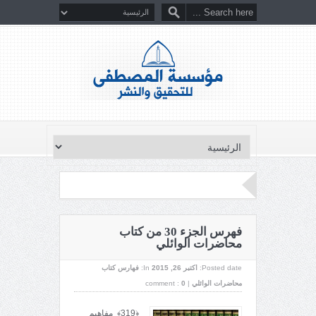
فهرس الجزء 30 من كتاب
محاضرات الوائلي
Posted date:
اکتبر 26, 2015
In:
فهارس كتاب
محاضرات الوائلي
|
0
comment :
﴿319﴾ مفاهيم