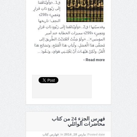
ق1...﴿وَآوَيْنَاهُمَا
إِلَى رَبْوَةٍ ذَاتِ قَرَارٍ
وَمَعِينٍ﴾ ﴿298﴾
النجف؛ تاريخها
وقدسيّتها / ق2...﴿وَآوَيْنَاهُمَا إِلَى رَبْوَةٍ ذَاتِ قَرَارٍ
وَمَعِينٍ﴾ ﴿299﴾ مميزات الخطابة عند أمير
المؤمنين×... «ولَوْ شِئْتُ لَاهْتَدَيْتُ الطَّرِيقَ إلى
مُصَفَّى هَذَا الْعَسَلِ، ولُبَابِ هَذَا الْقَمْحِ، ونَسَائِجِ هَذَا
الْقَزِّ، ولَكِنْ هَيْهَـاتَ أَنْ يَغْلِبَـنِي هَوَايَ، ويَـقُودَ ...
›
Read more
فهرس الجزء 24 من كتاب
محاضرات الوائلي
Posted date:
مارس 18, 2014
In:
فهارس كتاب