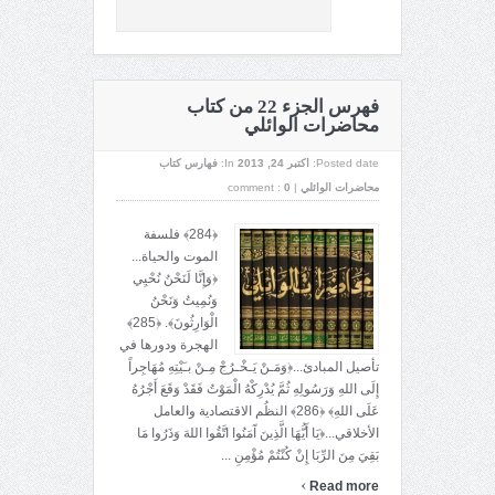
فهرس الجزء 22 من كتاب
محاضرات الوائلي
Posted date:
اکتبر 24, 2013
In:
فهارس كتاب
محاضرات الوائلي
|
0
comment :
﴿284﴾ فلسفة
الموت والحياة...
﴿وَإِنَّا لَنَحْنُ نُحْيِي
وَنُمِيتُ وَنَحْنُ
الْوَارِثُونَ﴾. ﴿285﴾
الهجرة ودورها في
تأصيل المبادئ...﴿وَمَـنْ يَـخْـرُجْ مِـنْ بـَيْتِهِ مُهَاجِراً
إِلَى اللهِ وَرَسُولِهِ ثُمَّ يُدْرِكْهُ الْمَوْتُ فَقَدْ وَقَعَ أَجْرُهُ
عَلَى اللهِ﴾ ﴿286﴾ النظُم الاقتصادية والعامل
الأخلاقي...﴿يَا أَيُّهَا الَّذِينَ آَمَنُوا اتَّقُوا اللهَ وَذَرُوا مَا
بَقِيَ مِنَ الرِّبَا إِنْ كُنْتُمْ مُؤْمِنِ ...
›
Read more