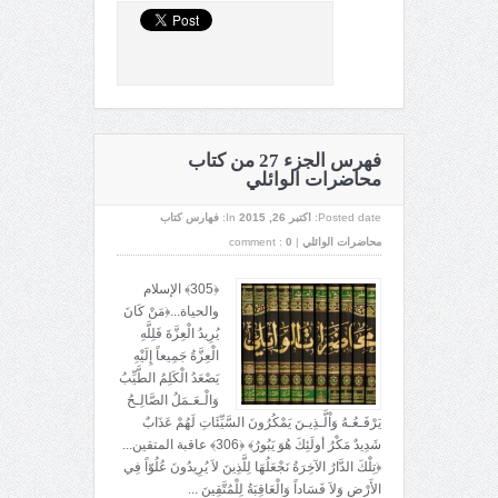
فهرس الجزء 27 من كتاب
محاضرات الوائلي
Posted date:
اکتبر 26, 2015
In:
فهارس كتاب
محاضرات الوائلي
|
0
comment :
﴿305﴾ الإسلام
والحياة...﴿مَنْ كَانَ
يُرِيدُ الْعِزَّةَ فَلِلَّهِ
الْعِزَّةُ جَمِيعاً إِلَيْهِ
يَصْعَدُ الْكَلِمُ الطَّيِّبُ
وَالْـعَـمَلُ الصَّالِـحُ
يَرْفَـعُـهُ وَاْلَّـذِيـنَ يَمْكُرُونَ السَّيِّئَاتِ لَهُمْ عَذَابٌ
شَدِيدٌ مَكْرُ أولَئِكَ هُوَ يَبُورُ﴾ ﴿306﴾ عاقبة المتقين...
﴿تِلْكَ الدَّارُ الآخِرَةُ نَجْعَلُهَا لِلَّذِينَ لاَ يُرِيدُونَ عُلُوّاً فِي
الأَرْضِ وَلاَ فَسَاداً وَالْعَاقِبَةُ لِلْمُتَّقِينَ ...