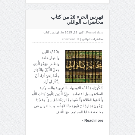
فهرس الجزء 28 من كتاب
محاضرات الوائلي
Posted date:
اکتبر 26, 2015
In:
فهارس كتاب
محاضرات الوائلي
|
0
comment :
﴿310﴾ الليل
والنهار خلفة
ونظام...﴿وَهُوَ الَّذِي
جَعَلَ اللَّيْلَ وَالنَّهَارَ
خِلْفَةً لِمَنْ أَرَادَ أَنْ
يَذَّكَّرَ أو أَرَادَ
شُكُورًا﴾ ﴿311﴾ التوجهات التربوية والسلوكية
للصلاة وسبل اعتمادها...﴿إِنَّ الَّذِينَ يَتْلُونَ كِتَابَ اللَّهِ
وَأَقَامُوا الصَّلاَةَ وَأَنْفَقُوا مِمَّا رَزَقْنَاهُمْ سِرّاً وَعَلاَنِيَةً
يَرْجُونَ تِجَارَةً لَنْ تَبُورَ﴾ ﴿312﴾ اُسلوب القرآن في
معالجة قضايا المجتمع...﴿وَاللَّهُ ف ...
›
Read more