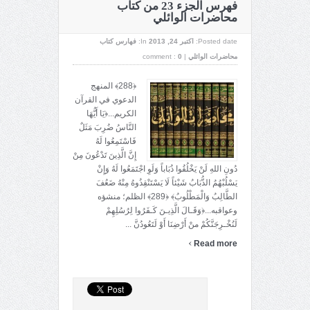
فهرس الجزء 23 من كتاب
محاضرات الوائلي
Posted date:
اکتبر 24, 2013
In:
فهارس كتاب
محاضرات الوائلي
|
0
comment :
﴿288﴾ المنهج
الدعوي في القرآن
الكريم...﴿يَا أَيُّهَا
النَّاسُ ضُرِبَ مَثَلٌ
فَاسْتَمِعُوا لَهُ
إِنَّ الَّذِينَ تَدْعُونَ مِنْ
دُونِ اللهِ لَنْ يَخْلُقُوا ذُبَاباً وَلَوِ اجْتَمَعُوا لَهُ وَإِنْ
يَسْلُبْهُمُ الذُّبَابُ شَيْئاً لَا يَسْتَنْقِذُوهُ مِنْهُ ضَعُفَ
الطَّالِبُ وَالْمَطْلُوبُ﴾ ﴿289﴾ الظلم؛ منشؤه
وعواقبه...﴿وَقَـالَ الَّذِيـنَ كَـفَرُوا لِرُسُلِهِمْ
لَنُخْـرِجَنَّكُمْ منْ أَرْضِنَا أَوْ لَتَعُودُنَّ ...
›
Read more