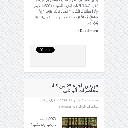
لِلَّذِينَ آمَنُوا فِي الْحَيَاةِ الدُّنْيَا خَالِصَةً يَوْمَ الْقِيَامَةِ
كَذَلِكَ نُفَصِّلُ الآياتِ لِقَوْمٍ يَعْلَمُونَ﴾ ﴿302﴾ الكوثر...
﴿إِنَّا أَعْطَيْنَاكَ الْكَوْثَرَ * فَصَلِّ لِرَبِّكَ وَانْحَرْ * إِنَّ
شَانِئَكَ هُوَ الأَبْتَرُ﴾ ﴿303﴾ من وصايا لقمان×...﴿يَا
بُنَيَّ أَقِم ...
›
Read more
فهرس الجزء 25 من كتاب
محاضرات الوائلي
Posted date:
مارس 18, 2014
In:
فهارس كتاب
محاضرات الوائلي
|
0
comment :
﴿297﴾ النجف؛
تاريخها وقدسيّتها /