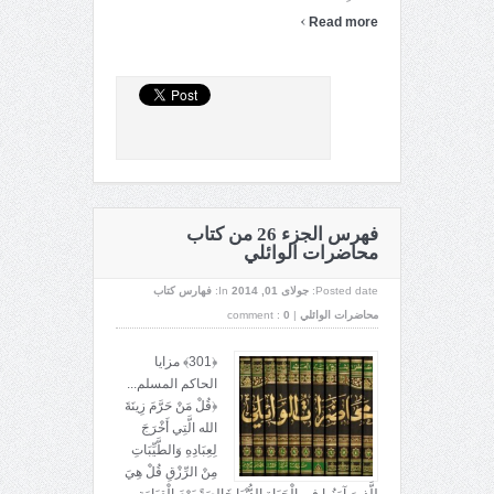
›
Read more
فهرس الجزء 26 من كتاب
محاضرات الوائلي
Posted date:
جولای 01, 2014
In:
فهارس كتاب
محاضرات الوائلي
|
0
comment :
﴿301﴾ مزايا
الحاكم المسلم...
﴿قُلْ مَنْ حَرَّمَ زِينَةَ
الله الَّتِي أَخْرَجَ
لِعِبَادِهِ وَالطَّيِّبَاتِ
مِنْ الرِّزْقِ قُلْ هِيَ