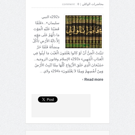
محاضرات الوائلي
|
0
comment :
﴿292﴾ النبي
سليمان×...﴿فَلَمَّا
قَضَيْنَا عَلَيْهِ الْمَوْتَ
مَا دَلَّهُمْ عَلَى مَوْتِهِ
إِلاَّ دَابَّةُ الأَرْضِ تَأْكُلُ
مِنسَأَتَهُ فَلَمَّا خَرَّ
تَبَيَّنَتْ الْجِنُّ أَنْ لَوْ كَانُوا يَعْلَمُونَ الْغَيْبَ مَا لَبِثُوا فِي
الْعَذَابِ الْمُهِينِ﴾ ﴿293﴾ الإسلام وقانون الزوجية...
﴿سُبْحَانَ الَّذِي خَلَقَ الأَزْوَاجَ كُلَّهَا مِمَّا تُنْبِتُ الأَرْضُ
وَمِنْ أَنفُسِهِمْ وَمِمَّا لاَ يَعْلَمُونَ﴾ ﴿294﴾ ولاي ...
›
Read more