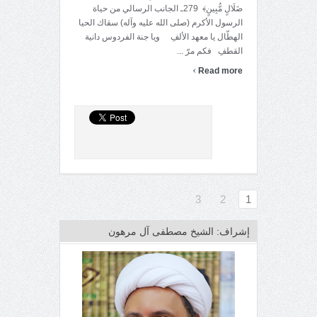
ضَلَالٍ مُّبِينٍ﴾ 279ـ الجانب الرسالي من حياة
الرسول الأكرم (صلى الله عليه وآله) سقاك الحيا
الهطّال يا معهد الألفِ ويا جنة الفردوس دانية
القطفِ فكم مرّ ...
›
Read more
3
2
1
إشراف: الشيخ مصطفى آل مرهون