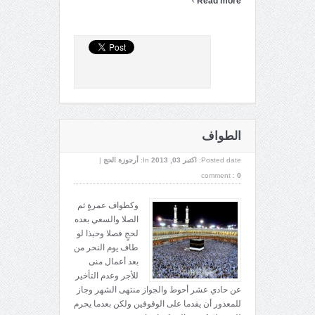
Read more
الطواف
Posted date:
اکتبر 03, 2013
In:
أرجوزة الحج
|
comment :
0
وكطواف عمرةٍ ثم
الصلا والسعي بعده
لحجٍ فصلا وحبذا لو
طاف يوم النحر من
بعد أعمال منى
للأجر وعدم التأخير
عن حادي عشر أحوط والجواز منتهى الشهر وجاز
للمعذور أن يقدما على الوقوفين ولكن بعدما يحرم