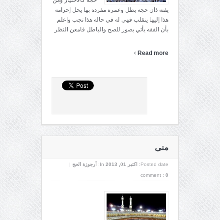
حجه كالاختيار ومن
يفته ذان حجه بطل وعمرة مفردة بها يحل إحرامه
هذا إليها ينقلب فهي له في حاله هذا تجب واعلم
بأن الفقه يأتي بصور للصح والباطل فامعن النظر
...
›
Read more
منى
Posted date:
اکتبر 01, 2013
In:
أرجوزة الحج
|
comment :
0