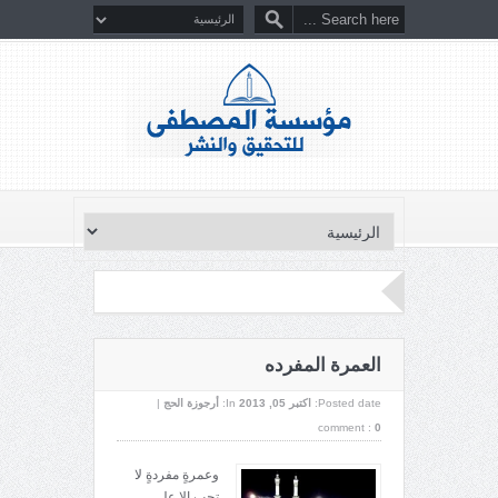
العمرة المفرده
Posted date:
اکتبر 05, 2013
In:
أرجوزة الحج
|
comment :
0
وعمرةٍ مفردةٍ لا
تجب إلا على