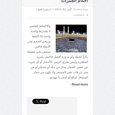
أحكام الجمرات
Posted date:
اکتبر 01, 2013
In:
أرجوزة الحج
|
comment :
0
والالتقاط للحصى
لا يشترط واحدة
واحدة إذا التقط
وينبغي الحجم بقدر
الأنمله فاقتن
سبعين تجي مفصله
بكراً كحيلة ولو مدوره أفضل فاعمل يامريد
المغفره وليس يجزي الرمي بالأحجار أو أي شيء
عن حصى الجمار وجاز من مكة أو محسَّر أو من
منى إن فات جمر المشعر ولا يكون من جمار
المسجد لمكةٍ أو لمنى يا مهتدي ...
›
Read more