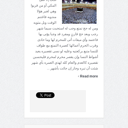
المكي أو من قربوا
وهي لغير هؤلا
مندوبه فاغتنم
الوقت ونل مثوبه
ومن له حج تمتع وجب له استحبت سيما شهر
رجب وبعد حج قارنٍ ومفرد قد وجبا يؤتى بها
فاعتمد وأي ميقات أتى للمحرم لها وما حادى
وقرب الحرم أعمالها كعمرة التمتع مع طواف
للنسا متبع بركعتيه وعليه لو نسى تقصيره يعيد
أشواط النسا وإن يقصر محرم لمحرم فليحسبن
تقصيره كالعدم والعام كله لهذي العمره بأي شهر
شئت أن تبره وجاز إن جائت بأشهر ...
›
Read more