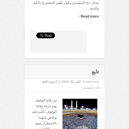
وحال ذبح المشترى وقيل يكفي المشترى بالكم
والذبح ...
›
Read more
تابع
Posted date:
اکتبر 01, 2013
In:
أرجوزة الحج
|
comment :
0
من فاته الوقوف
يوم عرفه وفاته
الوقوف بالمزدلفه
وعاض عنهما
بالاضطرار يصح