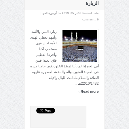
الزيارة
Posted date:
اکتبر 05, 2013
In:
أرجوزة الحج
|
comment :
0
زيارة النبي والأئمة
وأمهم تعطي الهدى
للأمه لذاك فهي
مستحب أكدا
وأجرها العظيم
فاق العددا فمن
أتى الحج إذا لم يأتيا لمنقذ الخلق يكون جافيا فزره
في المدينة المنوره وآله والبضعة المطهره عليهم
الصلاة والسلام مادامت الليال والأيام
22/10/1432هـ ...
›
Read more