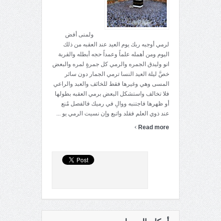
ولمنى أفض
لرمي أوجبه ربك يوم العيد عند العقبه من ذلك
اليوم ومن أهمله علماً وعمداً حجه أبطله والقربة
انو وليدق الجمره والرمي كل جمرةٍ لمره والبعض
خصَّ ليلة العيد النسا ترمي الجمار دون سائر
المسى وهي وغيرها فقط للخائف والعبد والراعي
فلا تخالف واستشكل البعض برمي العقبه بطولها
أو ظهرها فاجتنبه ووالِ في رميك فالفصل مُنع
عند ذوي العلم فقلد واتبع وإن نسيت الرمي يو ...
›
Read more