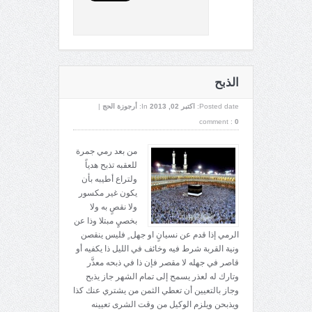
الذبح
Posted date:
اکتبر 02, 2013
In:
أرجوزة الحج
|
comment :
0
من بعد رمي جمرة
للعقبه تذبح هدياً
ولتراع أطيبه بأن
يكون غير مكسور
ولا نقصٍ به ولا
بخصيٍ مبتلا وذا عن
الرمي إذا قدم عن نسيانٍ او جهل ٍ فليس ينقصن
ونية القربة شرط فيه وخائف في الليل ذا يكفيه أو
قاصر في جهله لا مقصر فإن ذا في ذبحه معذَّر
وتارك له لعذر يسمح إلى تمام الشهر جاز يذبح
وجاز بالتعيين أن تعطي الثمن من يشتري عنك كذا
ويذبحن ويلزم الوكيل من وقت الشرى تعيينه