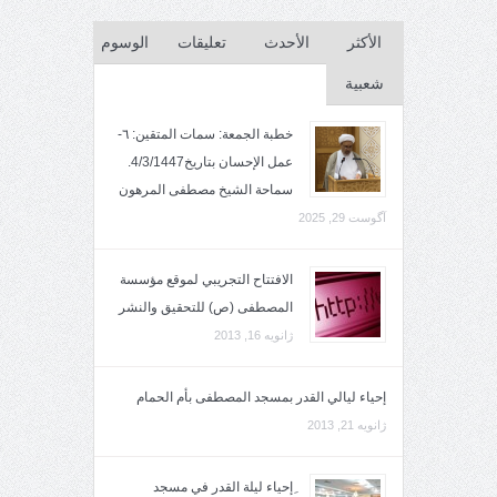
الأكثر
الأحدث
تعليقات
الوسوم
شعبية
خطبة الجمعة: سمات المتقين: ٦-
عمل الإحسان بتاريخ4/3/1447.
سماحة الشيخ مصطفى المرهون
آگوست 29, 2025
الافتتاح التجريبي لموقع مؤسسة
المصطفى (ص) للتحقيق والنشر
ژانویه 16, 2013
إحياء ليالي القدر بمسجد المصطفى بأم الحمام
ژانویه 21, 2013
ِإحياء ليلة القدر في مسجد