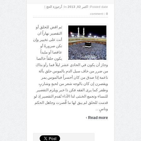
Posted date:
اکتبر 02, 2013
In:
أرجوزة الحج
|
comment :
0
ثم اقض للحلق أو
التقصير نهاراً ان
أنت على تخيير وإن
تكن صرورةً أو
عاقصا أو ملبداً
يكون حلقاً خالصا
وجاز أن يكون في الحادي عشر ليلاً فما رأو بذاك
من ضرر من خاف سيل الدم بالموس حلق بآلة
ناعمة إذا صدق من كان أحسراً فبالموس يمر
ويقصرن إن كان بالوجه شعر من لحيةٍ وشاربٍ
وظفر كما يرى الفقه فكن ذا خبر ويلزم التقصير
للنساء وتجمع الخنثى لدا الأداء تُقدم التقصير إذ لو
قدمت للحلق لم يبق لها ما قَّصرت وجاهل الحكم
وناسٍ ...
›
Read more