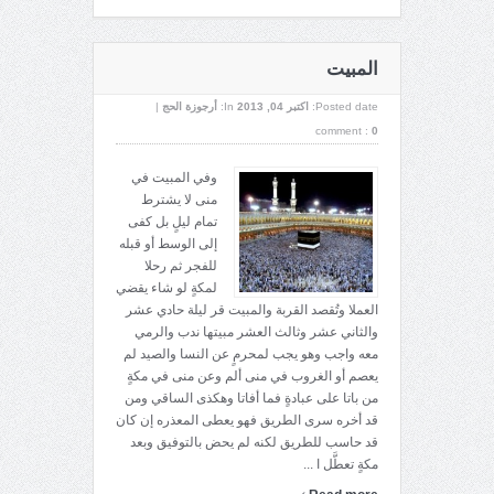
المبيت
Posted date:
اکتبر 04, 2013
In:
أرجوزة الحج
|
comment :
0
وفي المبيت في
منى لا يشترط
تمام ليلٍ بل كفى
إلى الوسط أو قبله
للفجر ثم رحلا
لمكةٍ لو شاء يقضي
العملا وتُقصد القربة والمبيت قر ليلة حادي عشر
والثاني عشر وثالث العشر مبيتها ندب والرمي
معه واجب وهو يجب لمحرمٍ عن النسا والصيد لم
يعصم أو الغروب في منى ألم وعن منى في مكةٍ
من باتا على عبادةٍ فما أفاتا وهكذى الساقي ومن
قد أخره سرى الطريق فهو يعطى المعذره إن كان
قد حاسب للطريق لكنه لم يحض بالتوفيق وبعد
مكةٍ تعطَّل ا ...
›