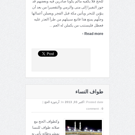
للحج فلا يكفيه مالم يكونا صادرين فيه وبعضهم قد
جوز النفيرا إلى منى والرمي والتقصيرا من بعد أن
ينوّبن للنحر ويأتين مكة قبل الفجر ويعملن أعمالها
وجلّهم يمنع هذا فاتبع سبيلهم من طرأ العذر عليه
فعطل فليستنب من يكملن له العم ...
›
Read more
طواف النساء
Posted date:
اکتبر 03, 2013
In:
أرجوزة الحج
|
comment :
0
وكطواف الحج مع
صلاته طواف للنسا
بمشروطاته يأتي به