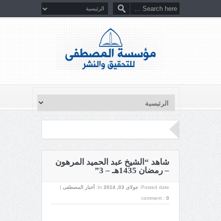
‏شاهد “الشيخ عبد الحميد المرهون
– رمضان 1435هـ – 3”
Posted date:
جولای 03, 2014
In:
أخبار المصطفى
|
comment :
0