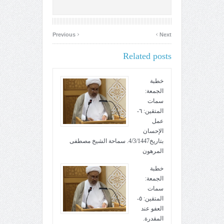
‹
›
Previous
Next
Related posts
خطبة
الجمعة:
سمات
المتقين: ٦-
عمل
الإحسان
بتاريخ4/3/1447. سماحة الشيخ مصطفى
المرهون
خطبة
الجمعة:
سمات
المتقين: ٥-
العفو عند
المقدرة.