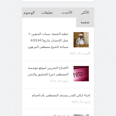
الأكثر
الأحدث
تعليقات
الوسوم
شعبية
خطبة الجمعة: سمات المتقين: ٦-
عمل الإحسان بتاريخ4/3/1447.
سماحة الشيخ مصطفى المرهون
آگوست 29, 2025
الافتتاح التجريبي لموقع مؤسسة
المصطفى (ص) للتحقيق والنشر
ژانویه 16, 2013
إحياء ليالي القدر بمسجد المصطفى بأم الحمام
ژانویه 21, 2013