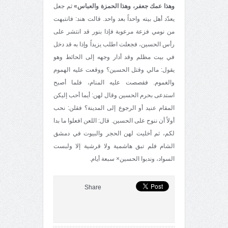
وهذا عمك جعفر، وهذا الحمزة والعباس»
ثم جعل
يعدّد أهل بيته واحداً ‌بعد واحد. قالت هند: فانتبهت
من نومي فزعة مرعوبة فإذا بنور قد انتشر على
رأس الحسين، فجعلت اطلب يزيداً وإذا به قد دخل
في بيت مظلم وقد أدار وجهه إلى الحائط وهو
يقول: مالي وقتل الحسين؟ ووقعت عليه الهموم
والغموم. فقصصت عليه المنام، فلما أصبح
استدعى بحرم الحسين وقال لهن: أيما أحب إليكن
المقام عنيد أو الرجوع إلى المدينة؟ فقلن: نحب
أولاً أن ننوح على الحسين. قال: اللعن افعلوا ما بدا
لكم، ثم أخليت لهن الحجر والبيوت في دمشق
الشام فلم تبق هاشمية ولا قرشية إلا ولبست
السواد، وندبوا الحسين× سبعة أيام.
Share