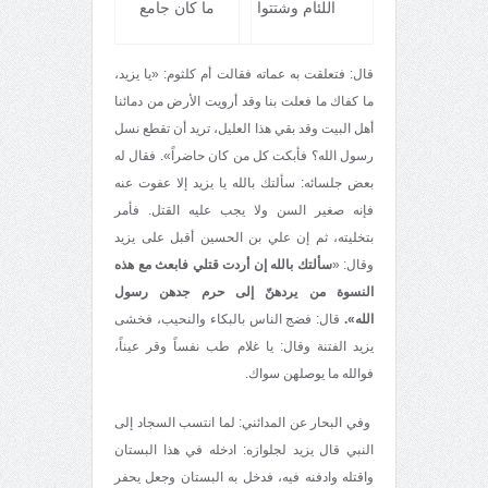
اللئام وشتتوا
ما كان جامع
قال: فتعلقت به عماته فقالت أم كلثوم: «يا يزيد،
ما كفاك ما فعلت بنا وقد أرويت الأرض من دمائنا
أهل البيت وقد بقي هذا العليل، تريد أن تقطع نسل
رسول الله؟ فأبكت كل من كان حاضراً»‌. فقال له
بعض جلسائه: سألتك بالله يا يزيد إلا عفوت عنه
فإنه صغير السن ولا يجب عليه القتل. فأمر
بتخليته، ثم إن علي بن الحسين أقبل على يزيد
وقال: «
سألتك بالله إن أردت قتلي فابعث مع هذه
النسوة من يردهنّ إلى حرم جدهن رسول
الله».
قال: فضج الناس بالبكاء والنحيب، فخشى
يزيد الفتنة وقال: يا غلام طب نفساً‌ وقر عيناً،
‌فوالله ما يوصلهن سواك.
وفي البحار عن المدائني: لما انتسب السجاد إلى
النبي قال يزيد لجلوازه: ادخله في هذا البستان
واقتله وادفنه فيه، فدخل به البستان وجعل يحفر