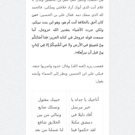
غلام أنت الذي أبوك أراد خلافتي وملكي، فالحمد
لله الذي سفك دمه. فقال علي بن الحسين:
«من
كان أحق بالخلافة أنت أم هو، وهو ابن بنت نبيكم،
ولكن جرت الأشياء بتقدير الله عزوجل، أما
سمعت قوله عزوجل في كتابه العزيز:
﴿مَا أصَابَكُم
مِنْ مُصِيبَةٍ في الأرض ولا في أنفُسِكُمْ إلا فِي كِتابٍ
مِنْ قبل أن نبرأها﴾».
فغضب يزيد (لعنه الله) وقال: خذوه واضربوا عنقه،
فبكى علي ابن الحسين ونظر إلى السماء وأنشد
يقول:
أناجيك يا جداه يا
حبيبك مقتول
خير مرسل
ونسلك ضايع
أقاد ذليلا في
ومالي من بين
دمشق مكبلا
الخلايق شافع
لقد حكموا فينا
لنا شملنا من بعد