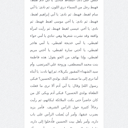
فهبط رجل من السماء دري اللون، ثم نادى: يا أبي
سام اهبط، فهبط، ثم نادى: يا أبي إبراهيم اهبط،
فهبط، ثم نادى: يا أخي موسى اهبط فهبط، ثم
نادى: يا أخي عيسى اهبط فهبط، ثم رأيت امرأة
واقفة وقد نشرت شعرها وهي تنادي يا أمي حواء
اهبطي، يا أمي خديجة اهبطي، يا أمي هاجر
اهبطي، يا أختي سارة اهبطي، يا أختي مريم
اهبطي، وإذا بهاتف من الجو يقول: هذه فاطمة
بنت محمد المصطفى، وزوجة علي المرتضى، وأم
سيد الشهداء المقبور بكربلاء، ثم إنها نادت: يا أبتاه
أما ترى إلى ما صنعت أمَّتك بولدي الحسين؟ فبكى
رسول الله| وقال: يا أبي آدم ألا ترى ما فعلت
الطغاة بولدي الحسين؟ فبكى آدم وبكى كل من
كان حاضراً حتى بكت الملائكة لبكائهم، ثم رأيت
رجالاً كثيرة حول الرأس الشريف. فأمر يزيد
بضرب عنقها، وأمر أن يُصلب الرأس على باب
داره، وأمر بأهل بيت الحسين فأُدخلوا إلى داره،