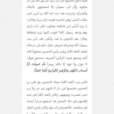
فلما دخلنَ النسوة إلى دار يزيد لم يبق أحد من آل
معاوية وآل أبي سفيان إلا استقبلهن بالبكاء
والصراخ، وخرجت هند بنت عبد الله بن كريز حتى
شقّت الستر وهي حاسرة فوثبت إلى يزيد وقالت:
يا يزيد أرأس ابن فاطمة مصلوب على باب داري
وهو وديعة رسول الله؟ فوثب إليها يزيد وغطاها
وقال: نعم فاعولي يا هند وأبكي على ابن بنت
رسول الله وصريخة قريش عجل عليه ابن مرجانة
فقتله (قتله الله) وبقي رأس الحسين مصلوباً‌ ثلاثة
أيام، وسمع صوت الرأس الشريف بدمشق يقول:
لا حول ولا قوة إلا بالله ويقرأ ﴿
أم حَسِبْتَ أنَّ
أصحاب الكَهْفِ وَالرَّقِيمِ كانُوا مِنْ آيَاتِنَا عَجَبَاً
﴾.
فأمر يزيد (لعنه الله) بنساء الحسين مع علي بن
الحسين فحبسوا في دار لا تكنهم عن حر ولا برد
حتى تقشرت وجوههم. وكان (لعنه الله) في مدة
إقامتهم في ذلك السجن قد عرضهم مراراً عديدة
في مجلسه، فأحضرهم ذات يوم وكان يلبس النعل
من الذهب، وأقبل على علي بن الحسين وقال: يا