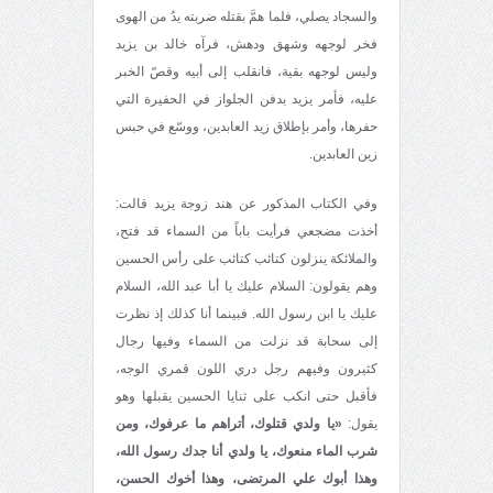
والسجاد يصلي، فلما همَّ بقتله ضربته يدُ من الهوى
فخر لوجهه وشهق ودهش، فرآه خالد بن يزيد
وليس لوجهه بقية، فانقلب إلى أبيه وقصّ الخبر
عليه، فأمر يزيد بدفن الجلواز في الحفيرة التي
حفرها، وأمر بإطلاق زيد العابدين، ووسّع في حبس
زين العابدين.
وفي الكتاب المذكور عن هند زوجة يزيد قالت:
أخذت مضجعي فرأيت باباً‌ من السماء قد فتح،
والملائكة ينزلون كتائب كتائب على رأس الحسين
وهم يقولون: السلام عليك يا أبا عبد الله، السلام
عليك يا ابن رسول الله. فبينما أنا كذلك إذ نظرت
إلى سحابة قد نزلت من السماء وفيها رجال
كثيرون وفيهم رجل دري اللون قمري الوجه،
فأقبل حتى انكب على ثنايا الحسين يقبلها وهو
يقول:
«يا ولدي قتلوك، أتراهم ما عرفوك، ومن
شرب الماء منعوك، يا ولدي أنا جدك رسول الله،
وهذا أبوك علي المرتضى، وهذا أخوك الحسن،