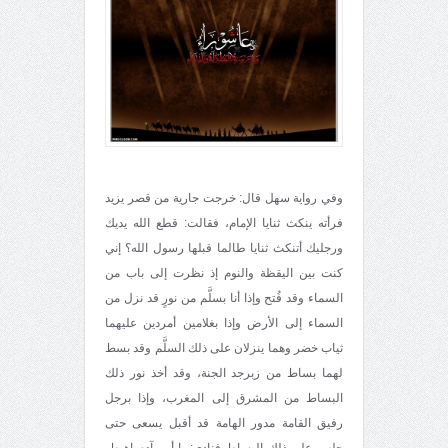
وفي رواية سهل قال: خرجت جارية من قصر يزيد
فرأته ينكث ثنايا الإمام، فقالت: قطع الله يديك
ورجليك أتنكث ثنايا طالما قبلها رسول الله؟ إني
كنت بين اليقظة والنوم إذ نظرت إلى باب من
السماء وقد فُتح وإذا أنا بسلَّم من نورٍ قد نزل من
السماء إلى الأرض وإذا بغلامين أمردين عليهما
ثياب خضر وهما ينزلان على ذلك السلَّم وقد بسط
لهما بساط من زبرجد الجنة، وقد أخذ نور ذلك
البساط من المشرق إلى المغرب، وإذا برجل
رفيق القامة مدور الهامة قد أقبل يسعى حتى
جلس على ذلك البساط فنادى: يا أبي آدم اهبط،