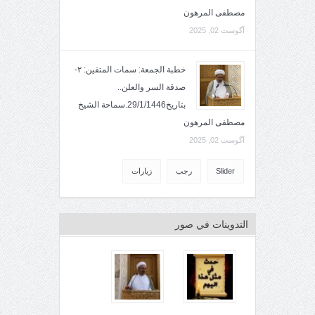
مصطفى المرهون
آگوست 02, 2025
خطبة الجمعة: سمات المتقين: ٢-
صدقة السر والعلن..
بتاريخ29/1/1446.سماحة الشيخ
مصطفى المرهون
آگوست 02, 2025
Slider
رجب
زيارات
التدوينات في صور