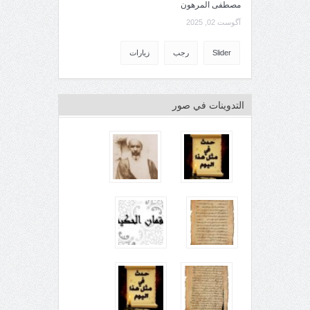
مصطفى المرهون
آگوست 02, 2025
Slider
رجب
زيارات
التدوينات في صور