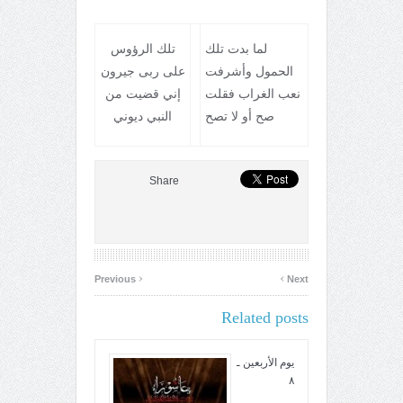
لما بدت تلك
تلك الرؤوس
الحمول وأشرفت
على ربى جيرون
نعب الغراب فقلت
إني قضيت من
صح أو لا تصح
النبي ديوني
Share
‹
›
Previous
Next
Related posts
يوم الأربعين ـ
٨