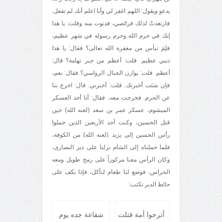
يدعو ويقول: اللهم اغفر لي وأنا اعلم أنك لم تفعل.
فارتعدتْ لذلك فرائصي، فدنوت منه وقلت: يا هذا
إنك في حرم الله وحرم رسوله في شهر عظيم،
فلِمَ تيأس من مغفرة الله تعالى؟ فقال: يا هذا
ذنبي عظيم. قلت: أعظم من جبر تهامة؟ قال:
أعظم. قلت: يوازن الجبال الرواسي؟ فقال: نعم،
فإن شئت أخبرتك. قلت: أخبرني. قال: اخرج بنا
عن الحرم. فخرجت معه، فقال: أنا أحد العسكر
الميشوم، عسكر عمر بن سعد (لعنه الله) حين
قتل الحسين، وكنت أحد الأربعين الذين حملوا
رأس الحسين إلى يزيد (لعنه الله) من الكوفة،
فلما حملناه إلى الشام نزلنا على دير النصارى،
وكان الرأس معنا مركوزاً على رمح طويل ومعه
الحراس، فوضع لنا طعام لنأكل، فإذا بكف على
حائط الدير تكتب:
أترجوا أمة قتلت
شفاعة جده يوم