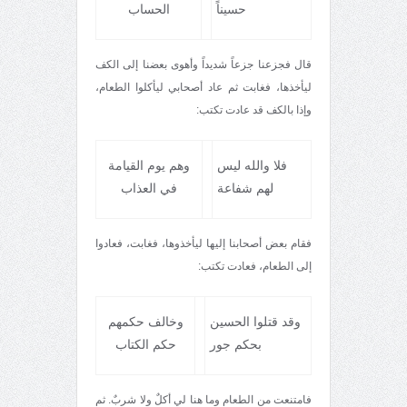
حسيناً
الحساب
قال فجزعنا جزعاً شديداً‌ وأهوى بعضنا إلى الكف
ليأخذها، فغابت ثم عاد أصحابي ليأكلوا الطعام،
وإذا بالكف قد عادت تكتب:
فلا والله ليس
وهم يوم القيامة
لهم شفاعة
في العذاب
فقام بعض أصحابنا إليها ليأخذوها، فغابت، فعادوا
إلى الطعام، فعادت تكتب:
وقد قتلوا الحسين
وخالف حكمهم
بحكم جور
حكم الكتاب
فامتنعت من الطعام وما هنا لي أكلٌ ولا شربٌ. ثم