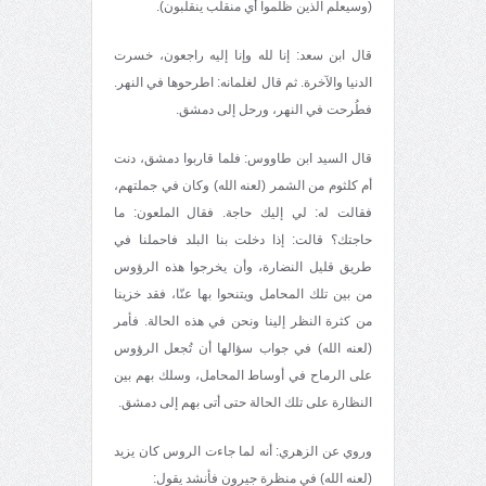
(وسيعلم الذين ظلموا أي منقلب ينقلبون).
قال ابن سعد: إنا لله وإنا إليه راجعون، خسرت
الدنيا والآخرة. ثم قال لغلمانه: اطرحوها في النهر.
فطُرحت في النهر، ورحل إلى دمشق.
قال السيد ابن طاووس: فلما قاربوا دمشق، دنت
أم كلثوم من الشمر (لعنه الله) وكان في جملتهم،
فقالت له: لي إليك حاجة. فقال الملعون: ما
حاجتك؟ قالت: إذا دخلت بنا البلد فاحملنا في
طريق قليل النضارة، وأن يخرجوا هذه الرؤوس
من بين تلك المحامل ويتنحوا بها عنّا، فقد خزينا
من كثرة النظر إلينا ونحن في هذه الحالة. فأمر
(لعنه الله) في جواب سؤالها أن تُجعل الرؤوس
على الرماح في أوساط المحامل، وسلك بهم بين
النظارة على تلك الحالة حتى أتى بهم إلى دمشق.
‌وروي عن الزهري: أنه لما جاءت الروس كان يزيد
(لعنه الله) في منظرة جيرون فأنشد يقول: