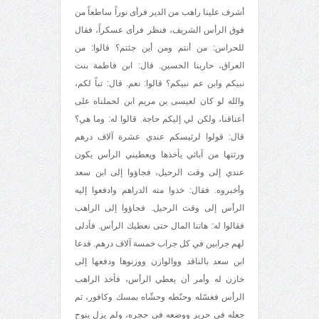
أشرف علينا راهب من الدير فرأى نوراً ساطعاً ‌من
فوق الرأس الشريف، فنظر فرأى عسكراً، فقال
للحراس: من أنتم ومن أين جئتم؟ قالوا: من
العراق، حاربنا الحسين. قال: ابن فاطمة بنت
نبيكم وابن عم نبيكم؟ قالوا: نعم. قال: تباً‌ لكم،
والله لو كان لعيسى بن مريم ابن لحملناه على
أعناقنا، ولكن لي إليكم حاجة. قالوا له: وما هي؟
قال: قولوا لرئيسكم عندي عشرة آلاف درهم
ورثتها من آبائي يأخذها ويعطيني الرأس يكون
عندي إلى وقت الرحيل، فجاؤوا إلى ابن سعد
وأخبروه. فقال: خذوا منه الدراهم وادفعوا إليه
الرأس إلى وقت الرحيل. فجاؤوا إلى الراهب
فقالوا له: هاتنا المال حتى نعطيك الرأس. فأدلى
لهم جرابين في كل جراب خمسة آلاف درهم. فدعا
ابن سعد بالناقد ووالوازن ووزنوها ودفعها إلى
خازن له وأمر أن يعطي الرأس، فأخذ الراهب
الرأس فغسّله وحنّطه وحشّاه بمسك وكافور، ثم
جعله في حرير ووضعه في حجره، ولم يزل ينوح