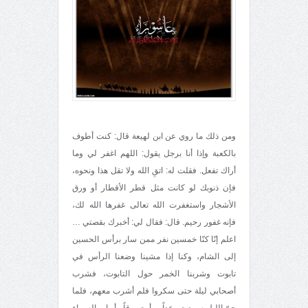
ومن ذلك ما روي عن ابن لهيعة قال: كنت أطوف
بالكعبة وإذا أنا برجل يقول: اللهم اغفر لي وما
أراك تفعل. فقلت له: اتقِ الله ولا تقل هذا ونحوه،
فإن ذنوبك لو كانت مثل قطر الأقطار أو ورق
الأشجار واستغفرت الله تعالى غفرها الله لك،
فإنه غفور رحيم. قال: فقال لي: أخبرك بقصتي …
اعلم إنّا كنّا خمسين نفر ممن سار برأس الحسين
إلى الشام، وكنا إذا مشينا وضعنا الرأس في
تابوت وشربنا الخمر حول التابوت، فشرب
أصحابي ليلة حتى سكروا فلم أشرب معهم، فلما
جنّ الليل سمعت رعداً ورأيت برقاً وأبواب السماء