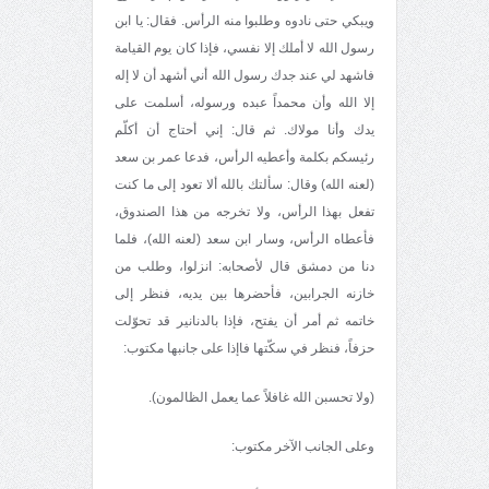
ويبكي حتى نادوه وطلبوا منه الرأس. فقال: يا ابن
رسول الله لا أملك إلا نفسي، فإذا كان يوم القيامة
فاشهد لي عند جدك رسول الله أني أشهد أن لا إله
إلا الله وأن محمداً عبده ورسوله، أسلمت على
يدك وأنا مولاك. ثم قال: إني أحتاج أن أكلّم
رئيسكم بكلمة وأعطيه الرأس، فدعا عمر بن سعد
(لعنه الله) وقال: سألتك بالله ألا تعود إلى ما كنت
تفعل بهذا الرأس، ولا تخرجه من هذا الصندوق،
فأعطاه الرأس، وسار ابن سعد (لعنه الله)، فلما
دنا من دمشق قال لأصحابه: انزلوا، وطلب من
خازنه الجرابين، فأحضرها بين يديه، فنظر إلى
خاتمه ثم أمر أن يفتح، فإذا بالدنانير قد تحوّلت
حزفاً، فنظر في سكّتها فاإذا على جانبها مكتوب:
(ولا تحسبن الله غافلاً عما يعمل الظالمون).
وعلى الجانب الآخر مكتوب: