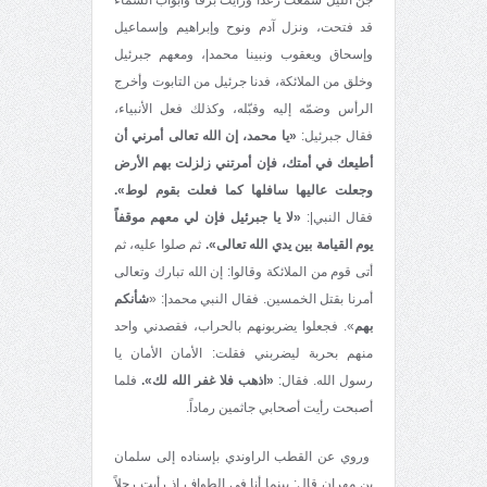
قد فتحت، ونزل آدم ونوح وإبراهيم وإسماعيل
وإسحاق ويعقوب ونبينا محمد|، ومعهم جبرئيل
وخلق من الملائكة، فدنا جرئيل من التابوت وأخرج
الرأس وضمّه إليه وقبّله، وكذلك فعل الأنبياء،
فقال جبرئيل:
«يا محمد، إن الله تعالى أمرني أن
أطيعك في أمتك، فإن أمرتني زلزلت بهم الأرض
وجعلت عاليها سافلها كما فعلت بقوم لوط».
فقال النبي|:
«
لا يا جبرئيل فإن لي معهم موقفاً
يوم القيامة بين يدي الله تعالى».
ثم صلوا عليه، ثم
أتى قوم من الملائكة وقالوا: إن الله تبارك وتعالى
أمرنا بقتل الخمسين. فقال النبي محمد|: «
شأنكم
بهم
». فجعلوا يضربونهم بالحراب، فقصدني واحد
منهم بحربة ليضربني فقلت: الأمان الأمان يا
رسول الله. فقال:
«اذهب فلا غفر الله لك».
فلما
أصبحت رأيت أصحابي جاثمين رماداً.
وروي عن القطب الراوندي بإسناده إلى سلمان
بن مهران قال: بينما أنا في الطواف إذ رأيت رجلاً