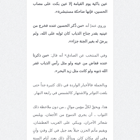
عين باكية يوم القيامة إلا عين بكت على مصاب
الحسين، فإنها ضاحكة مستبشرة».
وروي عنه| أنه
«من ذُكر الحسين عنده فخرج من
عينيه بقدر جناح الذباب كان ثوابه على الله، ولم
يرضَ له بغير الجنة جزاء».
وفي المنتخب عن الصادق× أنه قال:
«من ذكرنا
عنده ففاض من عينه ولو مثل رأس الذباب غفر
الله ذنوبه ولو كانت مثل زبد البحر».
وبالجملة فالأخبار الواردة في ذلك كثيرة جداً حتى
بلغت التواتر والاشتهار كالشمس في رابعة النهار.
هذا، ويحقّ لكلّ مؤمن موالٍ ـ من دون ملاحظة ذلك
الثواب ـ أن يجري الدموع من الأجفان، ويلبس
شعائر الأحزان، ويبكي على الغريب العطشان،
ويقيم مأتم الحزن جيلاً بعد جيل في كل وقتٍ وآنٍ
وفي أي مكان كان. ويتأكّد ذلك بعدد أيام السنة