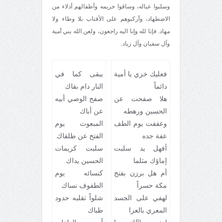
وسلبوا عياله، وساقوا حريمه وأطفالهم أذلاء من
الاضطهاد، وأركبوهم على الأقتاب بلا وطاء ولا
مهاد. فإنا لله وإنا اليه راجعون، ولعن الله بني أمية
وآل سفيان وآل زياد.
فعليك خزي يا أمية
يبقى كما في
دائماً
النار دام بقاك
هلا صفحت عن
صفح الوصي أبيه
الحسين ورهطه
عن أباك
وعففت يوم الطف
المبعوث يوم
عفة جده
الفتح عن طلقاك
أفهل يد سلبت
سلبت كريمات
إماؤك مثلما
الحسين يداك
أم هل برزن بفتح
كنسائه يوم
مكة حسراً
الطفوف نساك
لهفي على الجسد
شلواً تقلبه حدود
المعري بالعرا
ظباك