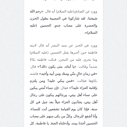
وورد عن الصادق(عليه السلام) أنه قال:
«رحم الله
شيعتنا، لقد شاركونا في المصيبة بطول الحزن
والحسرة على مصاب جدي الحسين (عليه
السلام)».
وورد في الخبر عن سيد البشر أنه قال لابنته
فاطمة حين أخبرها بقتل الحسين (عليه السلام)
وما يجري عليه من المحن، فبكت فاطمة بكاءً
شديداً وقالت:
«يا أبتاه، متى يكون ذلك؟»
قال:
«في زمان خالٍ منّي ومنك ومن أبيه وأخيه»
فاشتد
بكاؤها فقالت:
«فمن يبكي عليه؟ ومن يلتزم
بإقامة العزاء عليه؟»
فقال:
«إن نساء أمتي يبكين
على نساء أهل بيتي، ورجالهم يبكون على رجال
أهل بيتي، يجدّدون العزاء جيلاً بعد جيل في كل
سنة، فإذا كان يوم القيامة تشفعين أنت للنساء،
وأنا أشفع للرجال. وكلّ من بكى منهم على مصاب
الحسين أخذنا بيده، وأدخلناه الجنة. يا فاطمة، كل