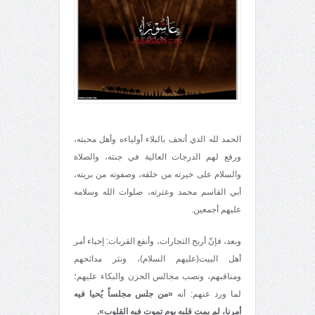
الحمد لله الذي أتحف بالبلاء أولياءه وأهل محبته،
ورفع لهم الدرجات العالية في جنته، والصلاة
والسلام على خيرته من خلقه، وصفوته من بريته،
أبي القاسم محمد وعترته، صلوات الله وسلامه
عليهم أجمعين.
وبعد، فإنّ أربح التجارات، وأنفع القربات: إحياء أمر
أهل البيت(عليهم السلام)، ونثر مدائحهم
ومناقبهم، ونصب مجالس الحزن والبكاء عليهم؛
لما ورد عنهم: أنه
«من جلس مجلساً يُحيا فيه
أمرنا، لم يمت قلبه يوم تموت فيه القلوب».