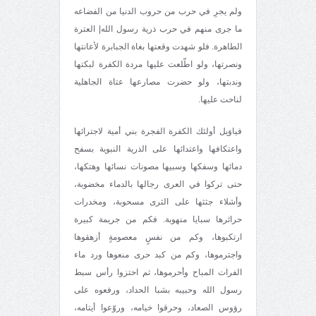
ولم يجرِ في حرب من حروب الدنيا من الفضاعه
ما جرى منهم في حرب ذرية رسول الله| العترة
الطاهرة. فلو شهدت وقعتها بغاة الجبابرة لأعانتها
ونصرتها، ولو اطّلعت عليها مردة الكفرة لبكتها
وندبتها، ولو حضرت مصارعها عتاة الجاهلية
لناحت عليها.
فياوَيل أولئك الكفرة الفجرة بني أمية لاجترائها
واعتكافها واعتدائها على الذرية النبوية بسفح
دمائها وسفكها وسبيها مصونات نسائها وهتكها،
حتى تركوا في العرى رجالها بالدماء مخضوبة،
وأشلاء جثثها على الثرى مسحوبة، ومخدرات
حرائرها سبايا منهوبة. فكم من جريمة كبيرة
ارتكبوها، وكم من نفسٍ معصومةٍ أزهقوها
واجترموها، وكم من كبد حرى منعوها ورد ماء
الفرات المباح وأحرموها، ثم احتزوا رأس سبط
رسول الله وحبيبه بشبا الحداد، ورفعوه على
رؤوس الصعاد، وحرقوا خيامه، وروّعوا أيتامه،