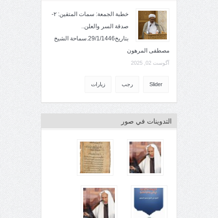
خطبة الجمعة: سمات المتقين: ٢-
صدقة السر والعلن..
بتاريخ29/1/1446.سماحة الشيخ
مصطفى المرهون
آگوست 02, 2025
Slider
رجب
زيارات
التدوينات في صور