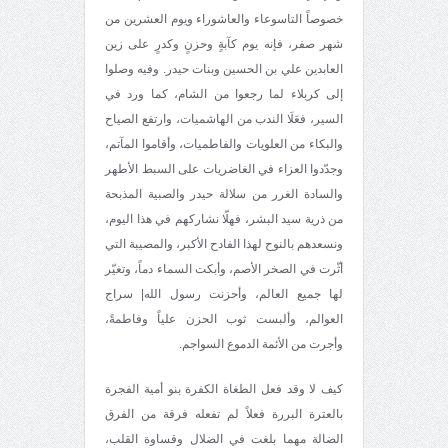
خصوصاً التاسوعاء والعاشوراء ويوم العشرين من
شهر صفر، فإنه يوم كآبةٍ وحزنٍ وكدرٍ على زين
العابدين علي بن الحسين وبنات حيدر. وفيه وصلوا
إلى كربلاء لما رجعوا من الشام، كما ورد في
السير، فعَلَا الندب من الهاشميات، وارتفع الصياح
والبكاء من العلويات والفاطميات، وأقاموا المآتم،
وجدّدوا العزاء في الغاضريات على السبط الأطهر
والسادة الغرر من سلالة حيدر والصبية المذبحة
من ذرية سيد البشر، فهلّا نشاركهم في هذا اليوم،
ونسعدهم بالنوح لهذا الفادح الأكبر، والمصيبة التي
أثّرت في الصخر الأصم، وأبكت السماء دماً، وتغيّر
لها جميع العالم، وأحزنت رسول الله| سراج
العوالم، وألبست ثوب الحزن علياً وفاطمةً،
وأجرت من الأئمة الدموع السواجم.
كيف لا وقد فعل الطغاة الكفرة بنو أمية الفجرة
بالعترة البررة فعلاً لم تفعله فرقة من الفرق
الضالة مهما بلغت في الضلال وقساوة القلب،