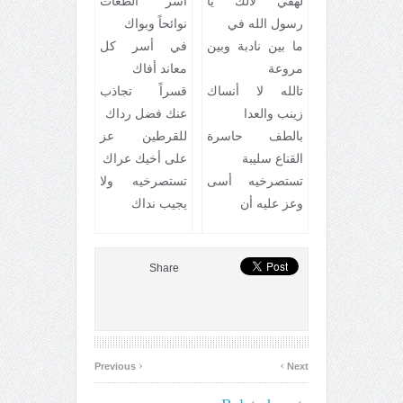
لهفي لآلك يا
أسر الطغات
رسول الله في
نوائحاً وبواك
ما بين نادبة وبين
في أسر كل
مروعة
معاند أفاك
تالله لا أنساك
قسراً تجاذب
زينب والعدا
عنك فضل رداك
بالطف حاسرة
للقرطين عز
القناع سليبة
على أخيك عراك
تستصرخيه أسى
تستصرخيه ولا
وعز عليه أن
يجيب نداك
Share
‹
›
Previous
Next