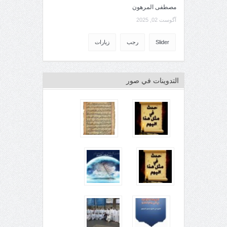
مصطفى المرهون
آگوست 02, 2025
Slider
رجب
زيارات
التدوينات في صور