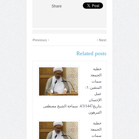
Share
‹
›
Previous
Next
Related posts
خطبة
الجمعة:
سمات
المتقين: ٦-
عمل
الإحسان
بتاريخ4/3/1447. سماحة الشيخ مصطفى
المرهون
خطبة
الجمعة:
سمات