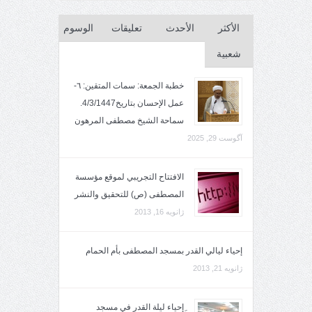
الأكثر
الأحدث
تعليقات
الوسوم
شعبية
خطبة الجمعة: سمات المتقين: ٦-
عمل الإحسان بتاريخ4/3/1447.
سماحة الشيخ مصطفى المرهون
آگوست 29, 2025
الافتتاح التجريبي لموقع مؤسسة
المصطفى (ص) للتحقيق والنشر
ژانویه 16, 2013
إحياء ليالي القدر بمسجد المصطفى بأم الحمام
ژانویه 21, 2013
ِإحياء ليلة القدر في مسجد