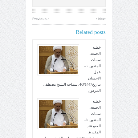
‹
›
Previous
Next
Related posts
خطبة
الجمعة:
سمات
المتقين: ٦-
عمل
الإحسان
بتاريخ4/3/1447. سماحة الشيخ مصطفى
المرهون
خطبة
الجمعة:
سمات
المتقين: ٥-
العفو عند
المقدرة.