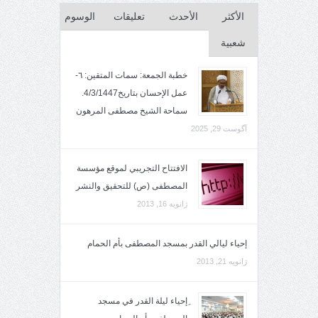
الأكثر
الأحدث
تعليقات
الوسوم
شعبية
خطبة الجمعة: سمات المتقين: ٦-
عمل الإحسان بتاريخ4/3/1447.
سماحة الشيخ مصطفى المرهون
آگوست 29, 2025
الافتتاح التجريبي لموقع مؤسسة
المصطفى (ص) للتحقيق والنشر
ژانویه 16, 2013
إحياء ليالي القدر بمسجد المصطفى بأم الحمام
ژانویه 21, 2013
ِإحياء ليلة القدر في مسجد