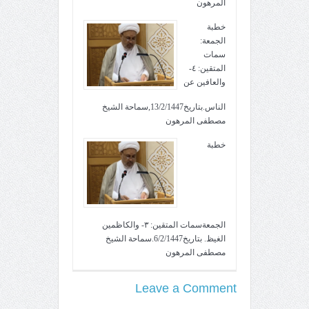
المرهون
خطبة
الجمعة:
سمات
المتقين: ٤-
والعافين عن
الناس.بتاريخ13/2/1447,سماحة الشيخ
مصطفى المرهون
خطبة
الجمعةسمات المتقين: ٣- والكاظمين
الغيظ. بتاريخ6/2/1447.سماحة الشيخ
مصطفى المرهون
Leave a Comment