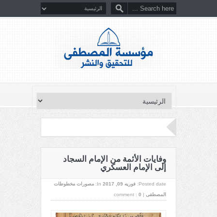
وفايات الأئمة من الإمام السجاد
إلى الإمام العسكري
Posted date:
فوریه 09, 2017
In:
مصورات مخطوطات
المصطفى
|
0
comment :