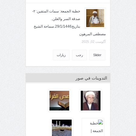
خطبة الجمعة: سمات المتقين: ٢-
صدقة السر والعلن..
بتاريخ29/1/1446.سماحة الشيخ
مصطفى المرهون
آگوست 02, 2025
Slider
رجب
زيارات
التدوينات في صور