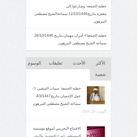
خطبة الجمعه: وسارعوا إلى
مغفره.بتاريخ12/10/1446 سماحةالشيخ مصطفى
المرهون
خطبة الجمعة٢- أمران مهمان.بتاريخ 26/10/1446
سماحة الشيخ مصطفى المرهون
الأكثر
الأحدث
تعليقات
الوسوم
شعبية
خطبة الجمعة: سمات المتقين: ٦-
عمل الإحسان بتاريخ4/3/1447.
سماحة الشيخ مصطفى المرهون
آگوست 29, 2025
الافتتاح التجريبي لموقع مؤسسة
المصطفى (ص) للتحقيق والنشر