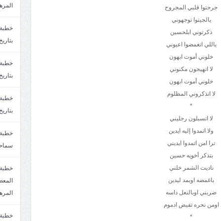
المره
جرحتوا قلبي المجروح
يالجيتوا توجهوني
ذكرتوني ابلحسين
بتاريخ6/2/1447.سماحة الشيخ مصطفى المره
ياللي اتغمضوا اعيوني
خلوني أموت ابهون
لا اتهيجون مكنوني
بتاريخ29/1/1446.سماحة الشيخ مصطفى المره
خلوني أموت ابهون
لا اتذكروني المظلوم
*
بتاريخ24/12/1446. سماحة الشيخ مصطفى المر
لا اتسبلون رجليني
ولا اتمدوا إليه ايدين
ترا امن اتمدوا ايديني
سماحة
بتذكر أخويه حسين
ناديت الشمر خلني
خطبة 
باغمضه اوبمد ليدين
ضربني اوبالنعل داسه
المره
اومن نحره تفيض ادموم
*