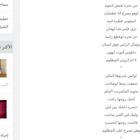
سماحة
من نحره تفيض ادموم
اوهو يصرخ انا عطشان
اسقوني قطرة اميه
الشيخ
ترى قلبي غدا لهفان
حز نحره اوقطع راسه
وشال الراس فوق اسنان
الأكثر 
دخلوني أموت ابهون
لا اتذكروني المظلوم
*
اولمن شربوها الماي
صفقت بيدها اوصاحت
آگوست 29, 
يخويه الماشربت الماي
أختك روحها راحت
حسره اعليك يبن امي
وامك في القبر صاحت
فاضت روحها ابحسره
وهي تصرخ على المظلوم
إحياء
*