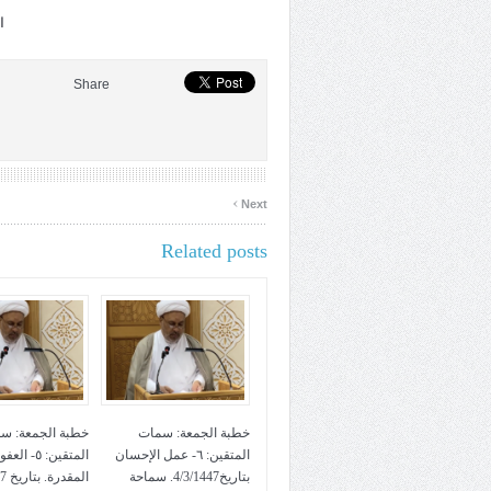
ا
Share
›
Next
Related posts
خطبة الجمعة: سمات
خطبة الجمعة: س
المتقين: ٦- عمل الإحسان
المتقين: ٥- ا
بتاريخ4/3/1447. سماحة