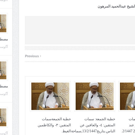
لشيخ عبدالحميد المرهون
مصطف
آگوست 10, 
‹
Previous
مصطف
آگوست 02, 
مات
خطبة الجمعة: سمات
خطبة الجمعةسمات
لعفو عند
المتقين: ٤- والعافين عن
المتقين: ٣- والكاظمين
المقدرة. بتاريخ 27 2/1447.
الناس.بتاريخ13/2/1447,سماحة
الغيظ.
آگوست 02, 