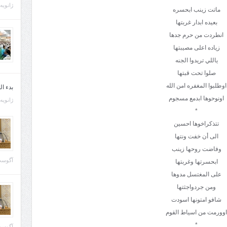
ژانویه 21, 013
ماتت زينب ابحسره
بعيده ابدار غربتها
انطردت من حرم جدها
زياده اعلى مصيبتها
ياللي تريدوا الجنه
صلوا تحت قبتها
اوطلبوا المغفره امن الله
بدء ا
اونوحوها ابدمع مسجوم
ژانویه 22, 013
*
تتذكراخوها احسين
الى أن خفت ونتها
وفاضت روحها زينب
آگوست 29, 
ابحسرتها وغربتها
على المغتسل مدوها
ومن جردواجثتها
شافو امتونها اسودت
اوورمت من اسياط القوم
*
آگوست 28, 