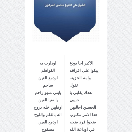
الاكبر اجا يودع
اودارت به
يبكوا على افراقه
الفواطم
وامه الحزينه
اودمع العين
تقول
ساجم
بعدك يقلبي يا
يابني منهو راحم
حبيبي
يا ضيا العين
الحسين اجاليهن
اوقلهن خله يروح
هذا الامر مكتوب
اله بالقلم واللوح
ضجوا فرد ضجه
اودمع العين
في اوداعة الله
مسفوح