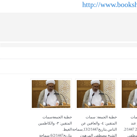
http://www.books
مات
خطبة الجمعة: سمات
خطبة الجمعةسمات
لعفو عند
المتقين: ٤- والعافين عن
المتقين: ٣- والكاظمين
المقدرة. بتاريخ 27 2/1447.
الناس.بتاريخ13/2/1447,سماحة
الغيظ.
صطفى
الشيخ مصطفى المرهون
بتاريخ6/2/1447.سماحة