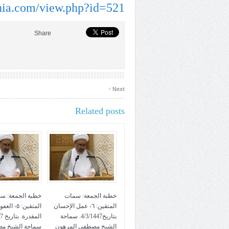
hia.com/view.php?id=521
Share
›
Next
Related posts
خطبة الجمعة: سمات
خطبة الجمعة: س
المتقين: ٦- عمل الإحسان
المتقين: ٥- ا
بتاريخ4/3/1447. سماحة
الشيخ مصطفى المرهون
سماحة الشيخ م