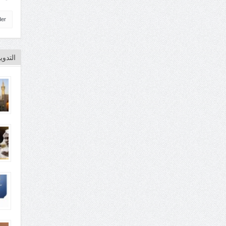
der
التدو