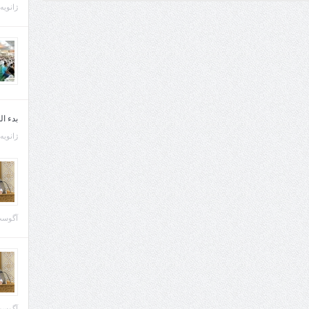
ژانویه 21, 013
بدء ا
ژانویه 22, 013
آگوست 29, 
آگوست 28, 