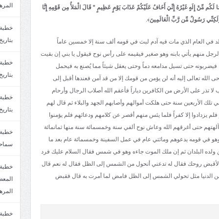
المره
مَا لَكُم مِّنْ إِلَهٍ غَيْرُهُ إِنِّيَ أَخَافُ عَلَيْكُمْ عَذَابَ يَوْمٍ عَظِيمٍ * قَالَ الْمَلأُ مِن قَوْمِهِ إِنَّا
لَكِنِّي رَسُولٌ مِّن رَّبِّ الْعَالَمِينَ
﴾.
بتاريخ6/2/1447.سماحة الشيخ مصطفى المره
 في العام الذي مات فيه آدم لبث في قومه ألف سنة إلا خمسين عاماً
ان الرجل منهم يأتي بابنه وهو صغير فيقيمه على رأس نوح فيقول يا بني إن بقيت
 فيضربونه حتى تسيل مدامعه دماً وحتى يعقل شيئاً مما يُصنع به فيحمل
بتاريخ29/1/1446.سماحة الشيخ مصطفى المره
 الله تعالى إليه أنه لن يؤمن من قومك إلا من قد آمن فعندها أقبل إلى
لا تذر على الأرض من الكافرين دياراً فأعقم الله أصلاب الرجال وأرحام
 في تلك الأربعين سنة حتى هلكت أموالهم وأصابهم الجهد والبلاء ثم قال لهم
بتاريخ24/12/1446. سماحة الشيخ مصطفى المر
 فلم يزدادوا إلا كفراً فلما يئس منهم أقصر عن كلامهم ودعائهم فلم يؤمنوا
نون آلهتهم حتى أغرقهم الله وعاش نوح ألفي سنة وخمسمائة سنة منها ثمانمائة
هو في قومه يدعوهم ومائتي عام في عمل السفينة وخمسمائة عام بعد ما
سماحة
ولده البلدان ثم إن ملك الموت جاءه وهو في شمس فقال السلام عليك فرد
ك لأقبض روحك فقال له تدعني أتحول من الشمس إلى الظل فقال له نعم قال
خطبة 
 من الدنيا مثل تحولي الشمس إلى الظل فامض لما أمرت به قال فقبض
المره