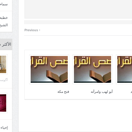
سماحة
الشيخ
‹
Previous
الأكثر 
آگوست 29, 
أبو لهب وامرأته
فتح مكة
إحياء