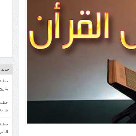
جديد ا
بتاريخ4/3/1447. سماحة الشيخ مصطفى المره
بتاريخ 27 2/1447. سماحة الشيخ مصطفى ا