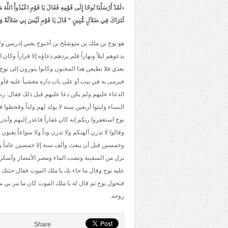
﴿
لَقَدْ أَرْسَلْنَا نُوحًا إِلَى قَوْمِهِ فَقَالَ يَا قَوْمِ اعْبُدُواْ اللَّهَ 
لَنَرَاكَ فِي ضَلاَلٍ مُّبِينٍ * قَالَ يَا قَوْمِ لَيْسَ بِي ضَلاَلَةٌ وَ
هو نوح بن ملك بن متوشلخ بن أخنوخ يعني إدريس ولد
يدعوهم ليلاً ونهاراً فلم يزدهم دعاؤه إلا فراراً وك
بعدي فلا تطيعن هذا المجنون وكانوا يثورون إلى نوح
فيرمى به في بيت أو على باب داره مغشياً عليه فأوحى
الدعاء عليهم ولم يكن دعا عليهم قبل ذلك فقال: رب 
النساء ولبثوا أربعين سنة لا يولد لهم ولداً وقحطوا
نوح استغفروا ربكم إنه كان غفاراً فاعذر إليهم وأنذر
وقالوا لا تذرن آلهتكم ولا تذرن وداً ولا سواعاً يع
وخمسين قبل أن يبعث وألف سنة إلا خمسين عاماً و
نزل من السفينة ونضب الماء ومصر الأمصار وأسكن 
عليه نوح وقال ما جاء بك يا ملك الموت فقال جئت
فتحول نوح ثم قال له يا ملك الموت كان ما مر بي
روحه.
Share