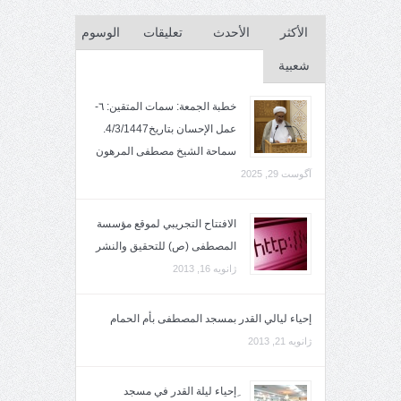
الأكثر
الأحدث
تعليقات
الوسوم
شعبية
خطبة الجمعة: سمات المتقين: ٦-
عمل الإحسان بتاريخ4/3/1447.
سماحة الشيخ مصطفى المرهون
آگوست 29, 2025
الافتتاح التجريبي لموقع مؤسسة
المصطفى (ص) للتحقيق والنشر
ژانویه 16, 2013
إحياء ليالي القدر بمسجد المصطفى بأم الحمام
ژانویه 21, 2013
ِإحياء ليلة القدر في مسجد