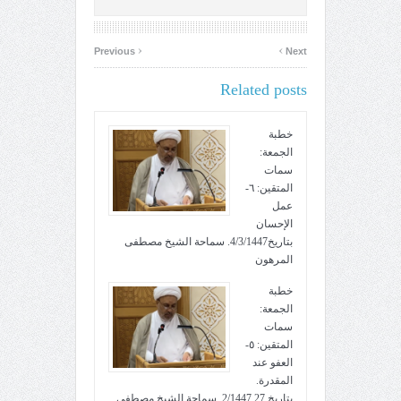
‹
›
Previous
Next
Related posts
خطبة
الجمعة:
سمات
المتقين: ٦-
عمل
الإحسان
بتاريخ4/3/1447. سماحة الشيخ مصطفى
المرهون
خطبة
الجمعة:
سمات
المتقين: ٥-
العفو عند
المقدرة.
بتاريخ 27 2/1447. سماحة الشيخ مصطفى