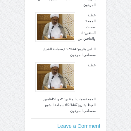
المرهون
خطبة
الجمعة:
سمات
المتقين: ٤-
والعافين عن
الناس.بتاريخ13/2/1447,سماحة الشيخ
مصطفى المرهون
خطبة
الجمعةسمات المتقين: ٣- والكاظمين
الغيظ. بتاريخ6/2/1447.سماحة الشيخ
مصطفى المرهون
Leave a Comment