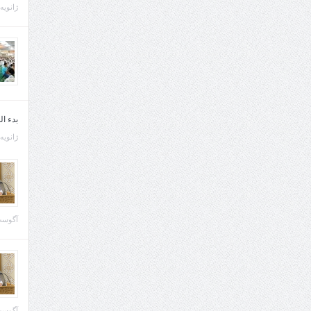
ژانویه 21, 013
بدء ا
ژانویه 22, 013
آگوست 29, 
آگوست 28, 