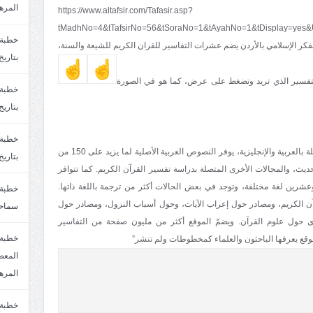
المره
https://www.altafsir.com/Tafasir.asp?
tMadhNo=4&tTafsirNo=56&tSoraNo=1&tAyahNo=1&tDisplay=yes&
للفكر الإسلامي بالأردن يضم عشرات التفاسير للقران الكريم للشيعة والسنة،
بتاريخ6/2/1447.سماحة الشيخ مصطفى المره
التفسير الذي تريد وتضغط على عرض، كما هو في الصورة
بتاريخ29/1/1446.سماحة الشيخ مصطفى المره
“وغدا هذا الموقع الإلكتروني اليوم عاملاً بصورة كاملة بالعربية والإنجليزية، يوفر النصوص العربية الأصلية لما يزيد على 150 من
بتاريخ24/12/1446. سماحة الشيخ مصطفى المر
ديث، والمجالات الأخرى المتصلة بدراسة تفسير القرآن الكريم. كما تتوافر
عشرين لغة مختلفة، وتوجد في بعض الحالات أكثر من ترجمة باللغة ذاتها.
ن الكريم، ومصادر حول إعراب الآيات، وحول أسباب النزول، ومصادر حول
سماحة
ى حول علوم القرآن. ويضمّ الموقع أكثر من مليون صفحة من التفاسير
خطبة 
وقع يعرفها الباحثون والعلماء كمخطوطات ولم تنشر”
المره