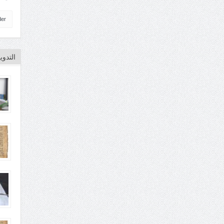
der
التدو