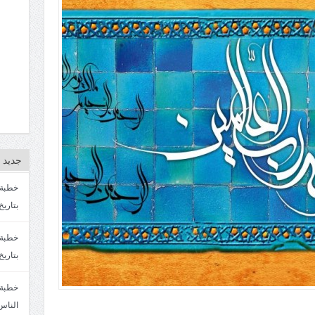
جديد ا
بتاريخ4/3/1447. سماحة الشيخ مصطفى المره
بتاريخ 27 2/1447. سماحة الشيخ مصطفى ا