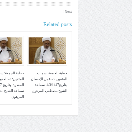
›
Next
Related posts
خطبة الجمعة: سمات
خطبة الجمعة: س
المتقين: ٦- عمل الإحسان
المتقين: ٥- ا
بتاريخ4/3/1447. سماحة
الشيخ مصطفى المرهون
سماحة الشيخ م
المرهون