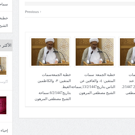
سماحة
‹
Previous
الشيخ
الأكثر 
مات
خطبة الجمعة: سمات
خطبة الجمعةسمات
لعفو عند
المتقين: ٤- والعافين عن
المتقين: ٣- والكاظمين
آگوست 29, 
المقدرة. بتاريخ 27 2/1447.
الناس.بتاريخ13/2/1447,سماحة
الغيظ.
صطفى
الشيخ مصطفى المرهون
بتاريخ6/2/1447.سماحة
الشيخ مصطفى المرهون
إحياء