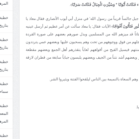
المره
 فَكَانَتْ أَبْوَابًا * وَسُيِّرَتِ الْجِبَالُ فَكَانَتْ سَرَابًا
﴾.
ل جالساً قريباً من رسول الله‘ في منزل أبي أيوب الأنصاري فقال معاذ يا
بتاريخ6/2/1447.سماحة الشيخ مصطفى المره
ورِ فَتَأْتُونَ أَفْوَاجًا
﴾ الآيات فقال: يا معاذ سألت عن أمر عظيم ثم أرسل عينيه
تاً قد ميزهم الله من المسلمين وبدل صورهم بعضهم على صورة القردة
جلهم من فوق ووجوههم من تحت وهم يسحبون عليها وبعضهم عمي يترددون
بتاريخ29/1/1446.سماحة الشيخ مصطفى المره
هم فيسيل القيح من أفواههم لعاباً يتقذرهم أهل الجمع وبعضهم مقطعة
وبعضهم أشد نتناً من الجيف وبعضهم يلبسون جباباً سابغة من قطران لازقة
بتاريخ24/12/1446. سماحة الشيخ مصطفى المر
سماحة
خطبة 
المره