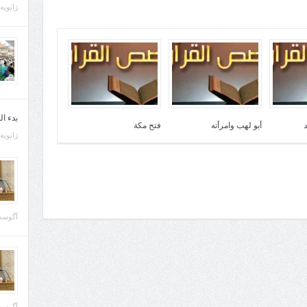
ژانویه 21, 013
بدء ا
أبو لهب وامرأته
فتح مكة
ژانویه 22, 013
آگوست 29, 
آگوست 28, 