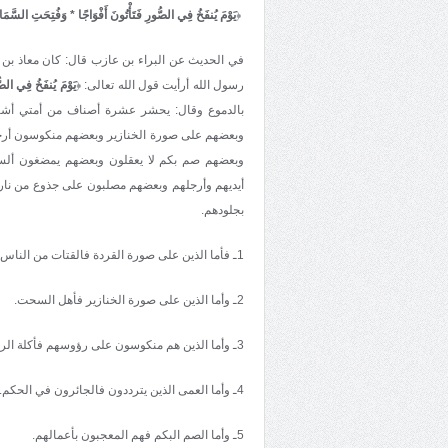
﴿
يَوْمَ يُنفَخُ فِي الصُّورِ فَتَأْتُونَ أَفْوَاجًا * وَفُتِحَتِ السَّمَاء
في الحديث عن البراء بن عازب قال: كان معاذ بن جب
رسول الله أرأيت قول الله تعالى: ﴿
يَوْمَ يُنفَخُ فِي الصُّ
بالدموع وقال: يحشر عشرة أصناف من أمتي أشتا
وبعضهم على صورة الخنازير وبعضهم منكوسون أر
وبعضهم صم بكم لا يعقلون وبعضهم يمضغون ألسنت
أيديهم وأرجلهم وبعضهم مصلبون على جذوع من نار 
بجلودهم.
1ـ فأما الذين على صورة القردة فالقتات من الناس وهم السعاة بالنميمة بين الناس ليلقحوا الفتنة ويثيروا الشر.
2ـ وأما الذين على صورة الخنازير فأهل السحت.
3ـ وأما الذين هم منكوسون على رؤوسهم فأكلة الربا.
4ـ وأما العمى الذين يترددون فالجائرون في الحكم.
5ـ وأما الصم البكم فهم المعجبون بأعمالهم.