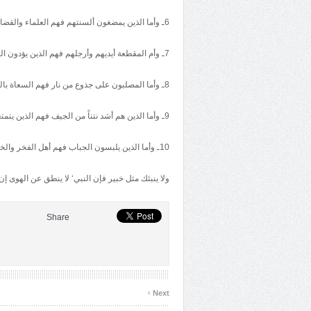
6ـ وأما الذين يمضغون ألسنتهم فهم العلماء والقضاء الذين خالفت أعمالهم أقوالهم.
7ـ وأم المقطعة أيديهم وأرجلهم فهم الذين يؤدون الجيران.
8ـ وأما المصلبون على جذوع من نار فهم السعاة بالناس إلى السلطان.
9ـ وأما الذين هم أشد نتناً من الجيف فهم الذين يتمتعون بالشهوات واللذات ويمنعون حق الله في أموالهم.
10ـ وأما الذين يلبسون الجباب فهم أهل الفخر والخيلاء.
ولا ينبئك مثل خبير فإن النبي‘ لا ينطق عن الهوى إن
Share
›
Next