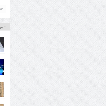
der
التدو