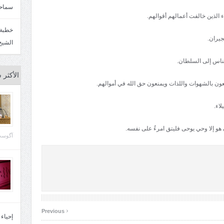
سماحة
الشيخ
الأكثر 
 هو إلا وحي يوحى فليتق امرءٌ على نفسه.
آگوست 29, 
‹
Previous
إحياء