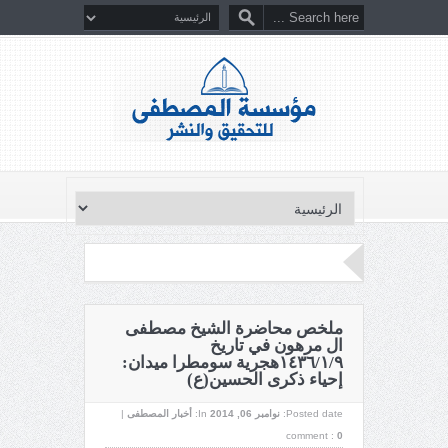
ملخص محاضرة الشيخ مصطفى
ال مرهون في تاريخ
١٤٣٦/١/٩هجرية سومطرا ميدان:
إحياء ذكرى الحسين(ع)
Posted date:
نوامبر 06, 2014
In:
أخبار المصطفى
|
comment :
0