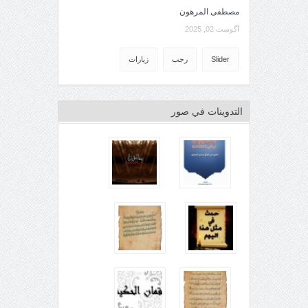
مصطفى المرهون
آگوست 02, 2025
Slider
رجب
زيارات
التدوينات في صور