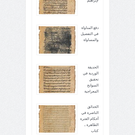
لإبراهيم
دفع المناواة
في التفضيل
والمساواة
الحديقة
الوردية في
تحقيق
السوانح
المعراجية
الحدائق
الناضرة في
أحكام العترة
الطاهرة ـ
كتاب