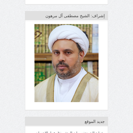
إشراف: الشيخ مصطفى آل مرهون
جديد الموقع
خطبة الجمعة: سمات المتقين: ٦- عمل الإحسان