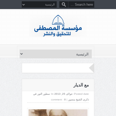
مع الديار
Posted date:
جولای 25, 2013
In:
سطور النور في
ذكرى الشيخ منصور
|
0
comment :