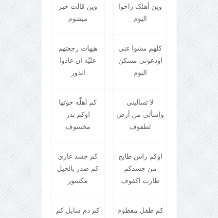
وين أهلک راحوا
وين قالت خبر
اليوم
ميشوم
کلهم مشوا عني
هيهات رجعتهم
اودعوني مسکن
عليّه ان عادوا
البوم
انذور
لا تسأليني
کم أهلّه حوتها
واسألي من أرض
اوکم بدر
لطفوف
مخسوف
اوکم راس طايح
کم جسد عاري
من جسدکم
کم صدر بالخيل
طارت اکفوف
مکسور
کم طفل مفطوم
کم دم سايل کم