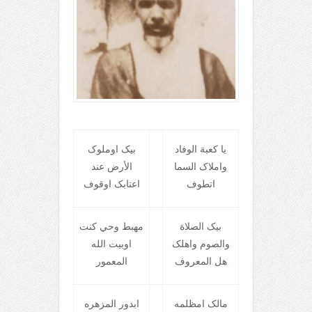
يا کعبة الوفاد
بيک اوملوک
واملاک السما
الأرض عند
اتطوف
اعتابک اوقوف
بيک الصلاة
مهبط وحي کنت
والصوم واهلک
اوبيت الله
هل المعروف
المعمور
مالک امظلمه
ابدور المزهره