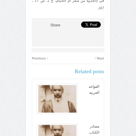
في (الجذوة من شعر أم الحمام، ج 1، ص 17 ـ
47).
Share
‹
›
Previous
Next
Related posts
القواعد
العربية
مصادر
الکتاب