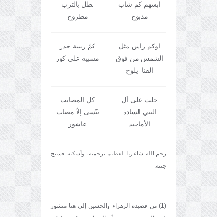
ابسهم کم شاب
بطل بالترب
مذبوح
مطروح
اوکم راس مثل
کمّ ربيبة خدر
الشمس من فوق
مسبيه علی کور
القنا ايلوح
حلت علی آل
کل المصايب
النبي السادة
تنّسی إلاّ مصاب
الأماجيد
عاشور
رحم الله شاعرنا العظيم برحمته، وأسکنه فسيح
جنته.
(1) من قصيدة الزهراء والحسين إلی هنا منشور