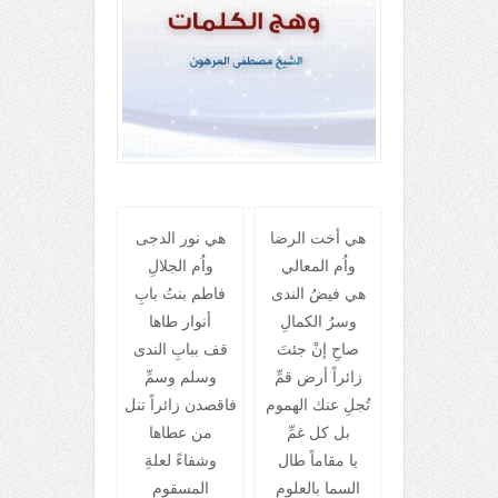
هي أخت الرضا
هي نور الدجى
واُم المعالي
واُم الجلالِ
هي فيضُ الندى
فاطم بنتُ بابِ
وسرُ الكمالِ
أنوار طاها
صاحِ إنْ جئتَ
قف ببابِ الندى
زائراً أرض قمِّ
وسلم وسمِّ
تُجلِ عنك الهموم
فاقصدن زائراً تنل
بل كل غمِّ
من عطاها
يا مقاماً طال
وشفاءً لعلةِ
السما بالعلوم
المسقوم