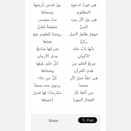
هي غوثٌ لدعوةِ
نورُ قدس بأرضها
المظلوم
وسماها
هي نورُ لآل بيتِ
بنتُ موسى
النبيِّ
شقيقةٌ لعليِّ
جوهرٌ طاهرٌ لأصل
روضةٌ للعلوم شعَ
زكيِّ
ضياها
بابُها بابُ علةِ
صرحُها شامخٌ
الأكوانِ
مدى الأزمانِ
مرتعُ العلم من
كلُ علم بليلها
هدى القرآنِ
وضحاها
هي حقاً عشٌ لآلِ
كلُ من جاء
محمدْ
يرتوي منه يسعدْ
من أتاها نالَ
مكرماتٌ لها فمنْ
الفخارّ المؤيدْ
أحصاها
Share