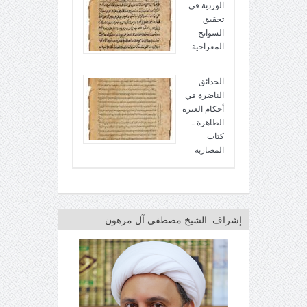
الوردية في
تحقيق
السوانح
المعراجية
الحدائق
الناضرة في
أحكام العترة
الطاهرة ـ
كتاب
المضاربة
إشراف: الشيخ مصطفى آل مرهون