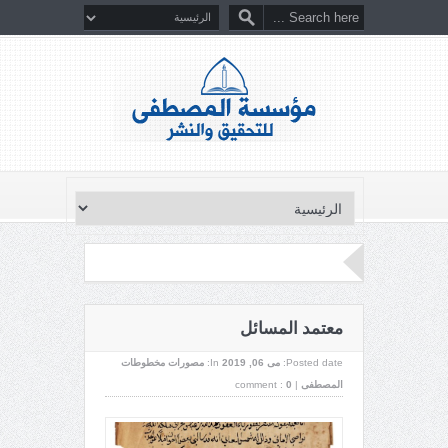
معتمد المسائل
Posted date:
می 06, 2019
In:
مصورات مخطوطات
المصطفى
|
0
comment :