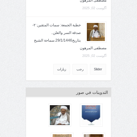
مصطفى المرهون
آگوست 02, 2025
خطبة الجمعة: سمات المتقين: ٢-
صدقة السر والعلن..
بتاريخ29/1/1446.سماحة الشيخ
مصطفى المرهون
آگوست 02, 2025
Slider
رجب
زيارات
التدوينات في صور