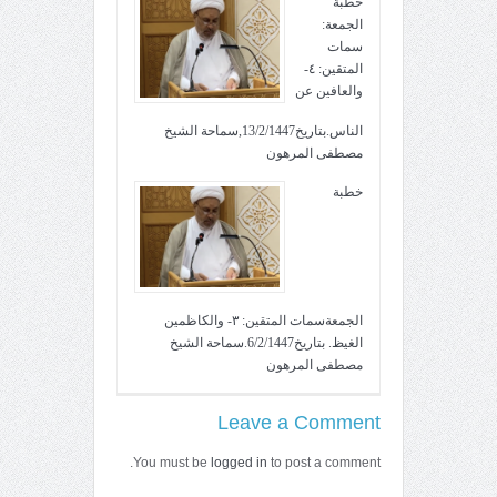
خطبة
الجمعة:
سمات
المتقين: ٤-
والعافين عن
الناس.بتاريخ13/2/1447,سماحة الشيخ
مصطفى المرهون
خطبة
الجمعةسمات المتقين: ٣- والكاظمين
الغيظ. بتاريخ6/2/1447.سماحة الشيخ
مصطفى المرهون
Leave a Comment
You must be
logged in
to post a comment.