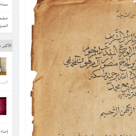
سماحة
الشيخ
الأكثر 
آگوست 29, 
إحياء