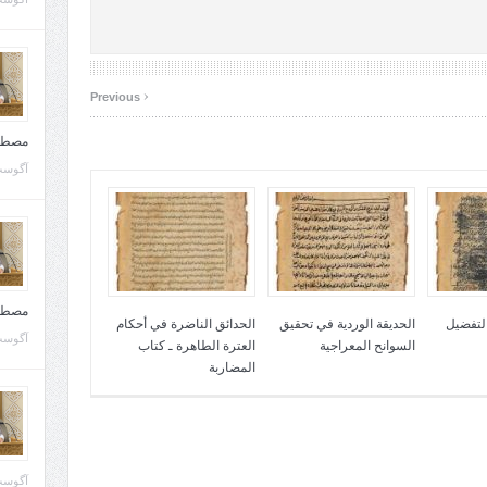
‹
Previous
مصطف
آگوست 10, 
مصطف
التفضيل
الحديقة الوردية في تحقيق
الحدائق الناضرة في أحكام
آگوست 02, 
السوانح المعراجية
العترة الطاهرة ـ كتاب
المضاربة
آگوست 02, 