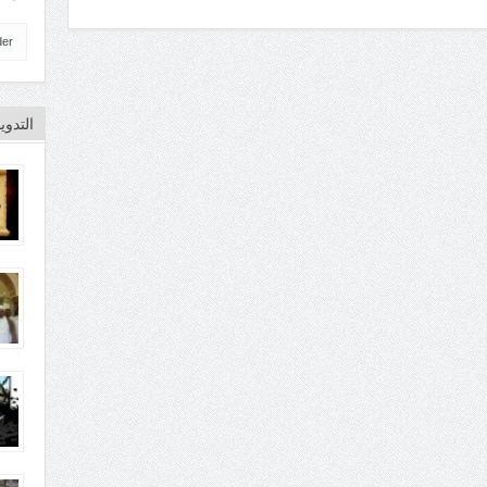
der
التدو