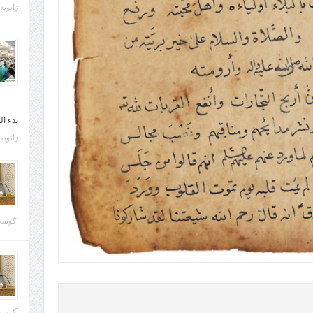
ژانویه 21, 013
بدء ا
ژانویه 22, 013
آگوست 29, 
آگوست 28, 