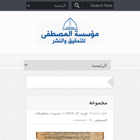
مجموعة
Posted date:
فوریه 27, 2019
In:
مصورات مخطوطات
المصطفى
|
0
comment :