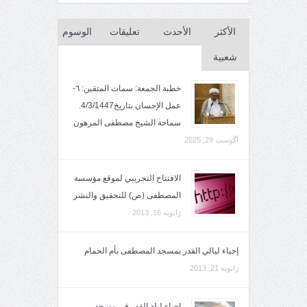
الأكثر
الأحدث
تعليقات
الوسوم
شعبية
خطبة الجمعة: سمات المتقين: ٦-
عمل الإحسان بتاريخ4/3/1447.
سماحة الشيخ مصطفى المرهون
آگوست 29, 2025
الافتتاح التجريبي لموقع مؤسسة
المصطفى (ص) للتحقيق والنشر
ژانویه 16, 2013
إحياء ليالي القدر بمسجد المصطفى بأم الحمام
ژانویه 21, 2013
ِإحياء ليلة القدر في مسجد