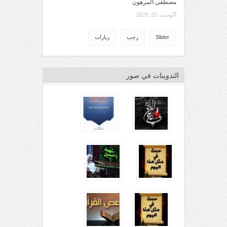
مصطفى المرهون
آگوست 02, 2025
Slider
رجب
زيارات
التدوينات في صور