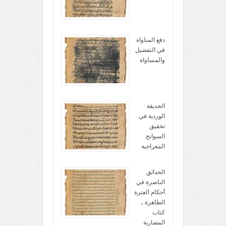
دفع المناواة
في التفضيل
والمساواة
الحديقة
الوردية في
تحقيق
السوانح
المعراجية
الحدائق
الناضرة في
أحكام العترة
الطاهرة ـ
كتاب
المضاربة