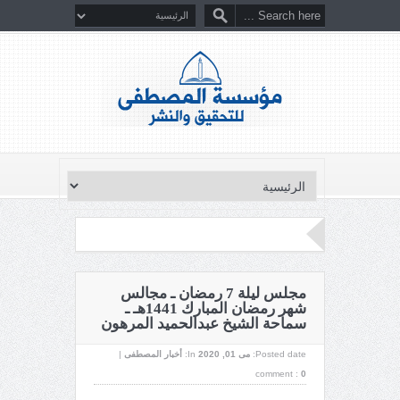
مجلس ليلة 7 رمضان ـ مجالس
شهر رمضان المبارك 1441هـ ـ
سماحة الشيخ عبدالحميد المرهون
Posted date:
می 01, 2020
In:
أخبار المصطفى
|
comment :
0