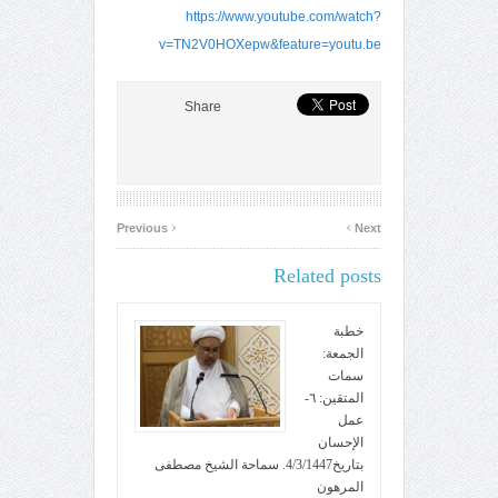
https://www.youtube.com/watch?
v=TN2V0HOXepw&feature=youtu.be
Share
‹
›
Previous
Next
Related posts
خطبة
الجمعة:
سمات
المتقين: ٦-
عمل
الإحسان
بتاريخ4/3/1447. سماحة الشيخ مصطفى
المرهون