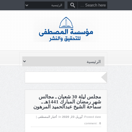
مجلس ليلة 30 شعبان ـ مجالس
شهر رمضان المبارك 1441هـ ـ
سماحة الشيخ عبدالحميد المرهون
Posted date:
آوریل 23, 2020
In:
أخبار المصطفى
|
comment :
0