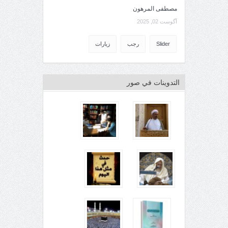
مصطفى المرهون
آگوست 02, 2025
Slider
رجب
زيارات
التدوينات في صور