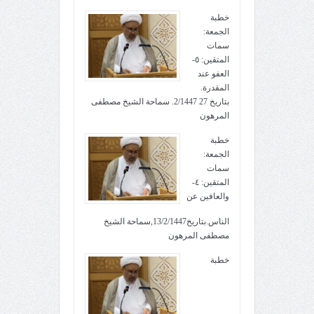
خطبة
الجمعة:
سمات
المتقين: ٥-
العفو عند
المقدرة.
بتاريخ 27 2/1447. سماحة الشيخ مصطفى
المرهون
خطبة
الجمعة:
سمات
المتقين: ٤-
والعافين عن
الناس.بتاريخ13/2/1447,سماحة الشيخ
مصطفى المرهون
خطبة