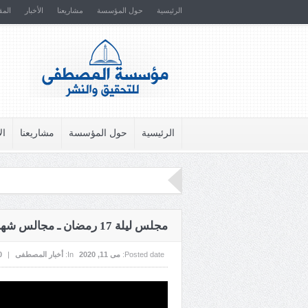
الرئيسية
حول المؤسسة
مشاريعنا
الأخبار
المق
الرئيسية
حول المؤسسة
مشاريعنا
ال
مجلس ليلة 17 رمضان ـ مجالس شهر رمضان المبارك 1441هـ ـ سماحة الشيخ عبدالحميد المرهون
Posted date:
می 11, 2020
In:
أخبار المصطفى
|
0