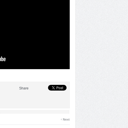
Share
›
Next