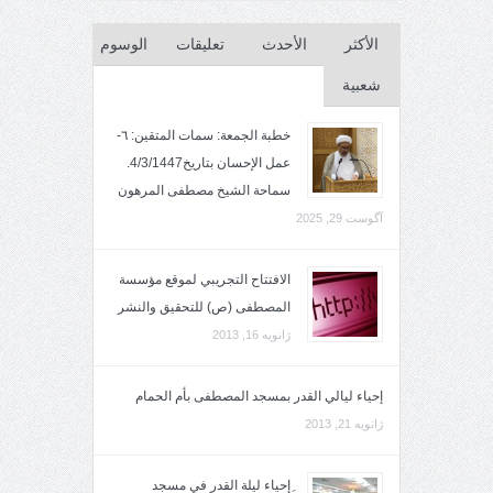
الأكثر
الأحدث
تعليقات
الوسوم
شعبية
خطبة الجمعة: سمات المتقين: ٦-
عمل الإحسان بتاريخ4/3/1447.
سماحة الشيخ مصطفى المرهون
آگوست 29, 2025
الافتتاح التجريبي لموقع مؤسسة
المصطفى (ص) للتحقيق والنشر
ژانویه 16, 2013
إحياء ليالي القدر بمسجد المصطفى بأم الحمام
ژانویه 21, 2013
ِإحياء ليلة القدر في مسجد