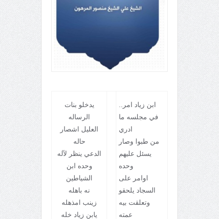
ابن زياد امر..
يدخلو بنات
في مجلسه ما
الرساله
ادري
العليل اشصار
من طبوا وصار
حاله
يسئل عليهم
الدعي ينظر لآله
وحده
وحده ابن
اوامر على
الشياطين
السجاد يلحقو
نه باهله
وتعلقت بيه
زينب امذهله
عمته
يابن زياد خله