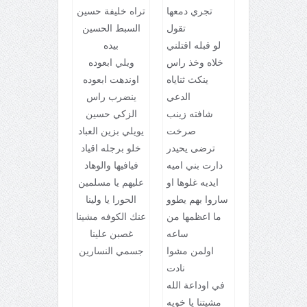
تجري دمعها
تراه خليفة حسين
تقول
السبط الحسين
لو قبله اقتلني
بيده
خلاه وخذ راس
ويلي ابعوده
ينكث ثناياه
اوندهت ابعوده
الدعي
ينضرب راس
شافته زينب
الزكي حسين
صرخت
يويلي بزين العباد
ترضى يحيدر
خلو برجله اقياد
دارت بني اميه
فيافيها والوهاد
ايديه غلوها او
عليهم يا مسلمين
ساروا بهم يطوو
الحورا يا ولينا
ما اعظمها من
عنك الكوفه مشينا
ساعه
غصبن علينا
اولمن مشوا
جسمي النسارين
نادت
في اوداعة الله
مشيتنا يا خويه