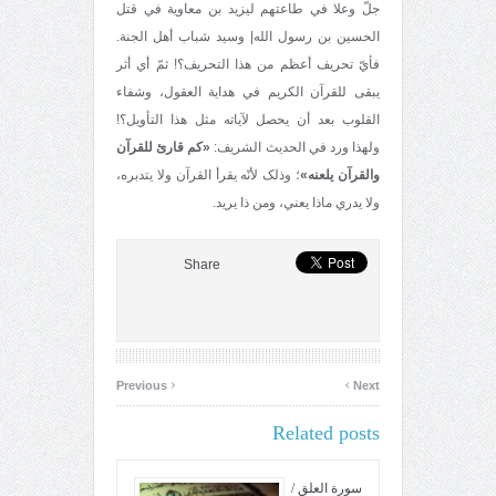
جلّ وعلا في طاعتهم ليزيد بن معاوية في قتل
الحسين بن رسول الله| وسيد شباب أهل الجنة.
فأيّ تحريف أعظم من هذا التحريف؟! ثمّ أي أثر
يبقی للقرآن الکريم في هداية العقول، وشفاء
القلوب بعد أن يحصل لآياته مثل هذا التأويل؟!
ولهذا ورد في الحديث الشريف:
«کم قارئ للقرآن
والقرآن يلعنه»
؛ وذلک لأنّه يقرأ القرآن ولا يتدبره،
ولا يدري ماذا يعني، ومن ذا يريد.
Share
‹
›
Previous
Next
Related posts
سورة العلق /