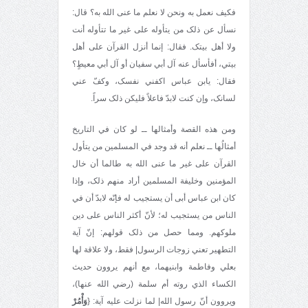
فکيف نعمل به ونحن لا نعلم ما عنی الله به؟ قال:
نسأل عن ذلک من يتأوله علی غير ما تتأوله أنت
ولا أهل بيتک. فقال: إنما أنزل القرآن علی أهل
بيتي، أفأسأل عنه آل أبي سفيان أو آل أبي معيطٍ؟
فقال: يابن عباس اکفني نفسک، وکفّ عني
لسانک، وإن کنت لابدّ فاعلاً فليکن ذلک سراً.
ومن هذه القصة وأمثالها ــ لو کان في التاريخ
أمثالُها ــ نعلم أنه قد وجد في المسلمين من يتأول
القرآن علی غير ما عنی الله به طالما أن خال
المؤمنين وخليفة المسلمين أراد منهم ذلک، وإذا
کان ابن عباس أبی أن يستجيب له فإنّه لابدّ أن في
الناس من يستجيب له؛ لأنّ أکثر الناس علی دين
ملوکهم. ومما حصل من ذلک قولهم: إنّ آية
التطهير تعني زوجات الرسول| فقط، ولا علاقة لها
بعلي وفاطمة وابنيهما، مع أنهم يروون حديث
الکساء الذي روته أم سلمة (رضي الله عنها)،
ويروون أنّ رسول الله| لما نزلت عليه آية: {
وَأْمُرْ