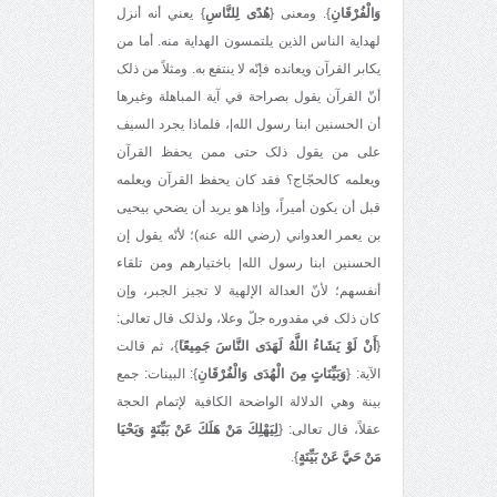
وَالْفُرْقَانِ
}. ومعنى {
هُدًى لِلنَّاسِ
} يعني أنه أنزل
لهداية الناس الذين يلتمسون الهداية منه. أما من
يکابر القرآن ويعانده فإنّه لا ينتفع به. ومثلاً من ذلک
أنّ القرآن يقول بصراحة في آية المباهلة وغيرها
أن الحسنين ابنا رسول الله|، فلماذا يجرد السيف
على من يقول ذلک حتى ممن يحفظ القرآن
ويعلمه کالحجّاج؟ فقد کان يحفظ القرآن ويعلمه
قبل أن يکون أميراً، وإذا هو يريد أن يضحي بيحيى
بن يعمر العدواني (رضي الله عنه)؛ لأنّه يقول إن
الحسنين ابنا رسول الله| باختيارهم ومن تلقاء
أنفسهم؛ لأنّ العدالة الإلهية لا تجيز الجبر، وإن
کان ذلک في مقدوره جلّ وعلا، ولذلک قال تعالی:
{
أَنْ لَوْ يَشَاءُ اللَّهُ لَهَدَى النَّاسَ جَمِيعًا
ً}، ثم قالت
الآية: {
وَبَيِّنَاتٍ مِنَ الْهُدَى وَالْفُرْقَانِ
}: البينات: جمع
بينة وهي الدلالة الواضحة الکافية لإتمام الحجة
عقلاً، قال تعالی: {
لِيَهْلِكَ مَنْ هَلَكَ عَنْ بَيِّنَةٍ وَيَحْيَا
مَنْ حَيَّ عَنْ بَيِّنَةٍ
}.