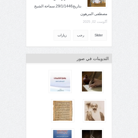
بتاريخ29/1/1446.سماحة الشيخ
مصطفى المرهون
آگوست 02, 2025
Slider
رجب
زيارات
التدوينات في صور