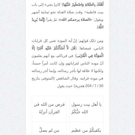
أَهْلَكَ بِالصَّلاةِ وَاصْطَبِرْ عَلَيْهَا
} کان| يجيء إلی باب
بيت فاطمة÷ وقت صلاة الغداة نحو ثمانية أشهر
ويقول:
«الصلاة يرحمکم الله»
. ثمّ يقرأ {
إِنَّمَا يُرِيدُ
اللَّهُ
}.
ومن ذلک قولهم: إنّ آية المودة تعني کل قرابات
الناس، فمعناها: {
قُل لاَّ أَسْأَلُكُمْ عَلَيْهِ أَجْرًا إلّا
الْمَوَدَّةَ فِي الْقُرْبَى
}: في قرباکم، مع أنهم يعلمون
أنّ مودة الناس لقراباتهم وإن کانت أمراً حسناً،
ولکنها لا علاقة لها بأجر رسالته، وإنما أجر رسالته
في مودة قرابته. وقال الشافعي (المتوفى بتاريخ
30 / 7 / 204 هجرية): حيث يقول
يا أهل بيت رسول
فرض من الله في
الله حبُّکُمُ
القرآن أنزلَهُ
يکفيکُمُ من عظيم
من لم يصلِّ