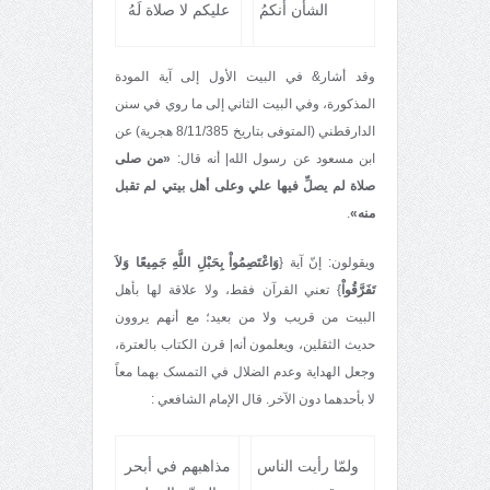
الشأن أنکمُ
عليکم لا صلاة لَهُ
وقد أشار& في البيت الأول إلی آية المودة
المذکورة، وفي البيت الثاني إلی ما روي في سنن
الدارقطني (المتوفى بتاريخ 8/11/385 هجرية) عن
ابن مسعود عن رسول الله| أنه قال:
«من صلی
صلاة لم يصلِّ فيها علي وعلی أهل بيتي لم تقبل
منه»
.
ويقولون: إنّ آية {
وَاعْتَصِمُواْ بِحَبْلِ اللَّهِ جَمِيعًا وَلاَ
تَفَرَّقُواْ
} تعني القرآن فقط، ولا علاقة لها بأهل
البيت من قريب ولا من بعيد؛ مع أنهم يروون
حديث الثقلين، ويعلمون أنه| قرن الکتاب بالعترة،
وجعل الهداية وعدم الضلال في التمسک بهما معاً
لا بأحدهما دون الآخر. قال الإمام الشافعي :
ولمّا رأيت الناس
مذاهبهم في أبحر