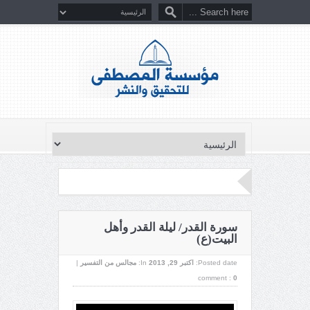
سورة القدر/ ليلة القدر وأهل
البيت(ع)
Posted date:
اکتبر 29, 2013
In:
مجالس من التفسير
|
comment :
0