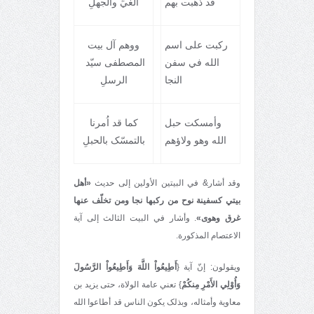
قد ذهبت بهم
الغيِّ والجهلِ
رکبت علی اسم
ووهم آل بيت
الله في سفن
المصطفی سيّد
النجا
الرسلِ
وأمسکت حبل
کما قد اُمرنا
الله وهو ولاؤهم
بالتمسّک بالحبلِ
وقد أشار& في البيتين الأولين إلی حديث
«أهل
بيتي کسفينة نوح من رکبها نجا ومن تخلّف عنها
غرق وهوی»
. وأشار في البيت الثالث إلی آية
الاعتصام المذکورة.
ويقولون: إنّ آية {
أَطِيعُواْ اللَّهَ وَأَطِيعُواْ الرَّسُولَ
وَأُوْلِي الأَمْرِ مِنكُمْ
} تعني عامة الولاة، حتی يزيد بن
معاوية وأمثاله، وبذلک يکون الناس قد أطاعوا الله