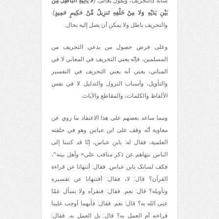
شأنه کالتحريف، ويقول تعالی: {
لا يَأْتِيهِ الْبَاطِلُ مِن
بَيْنِ يَدَيْهِ وَلا مِنْ خَلْفِهِ تَنزِيلٌ مِّنْ حَكِيمٍ حَمِيدٍ
}.
والتحريف باطل ولا يمکن أن يصل إليه بحال.
وعلی فرض حصول من يدعي التحريف من
المسلمين، فإنّه يعني التحريف في المعاني لا في
المباني، يعني أنه يعني التحريف في التفسير
والتأويل، وأسباب النزول والتدليل لا في نفس
الألفاظ والکلمات، والمقاطع والآيات.
ومما ساعد بعضهم علی هذا الاعتقاد ما روي عن
معاوية أنّه وقف على ابن عباس وهو في حلقته
العلمية، فقال له: يابن عباس، إنّا قد کتبنا إلی
الناس ننهاهم عن ذکر مناقب علي× وأهل بيته^،
فکف لسانک يابن عباس. فقال: أتنهانا عن قراءة
القرآن؟ قال: لا، فقال: أفتنهانا عن تفسيره
وتأويله؟ قال: نعم. فقال: فنقرأه ولا نسأل عمّا
عنی الله به؟ قال: نعم. فقال: فأيهما أوجب علينا
قراءته أم العمل به؟ قال: بل العمل به. فقال: