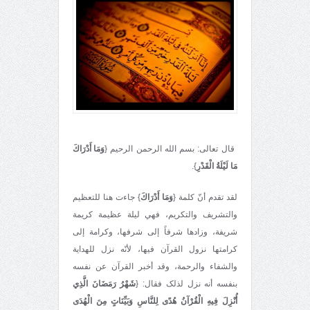
قال تعالی: بسم الله الرحمن الرحيم {
وَمَا أَدْرَاكَ
مَا لَيْلَةُ الْقَدْرِ
}.
لقد تقدم أنّ کلمة {
وَمَا أَدْرَاكَ
} جاءت هنا للتعظيم
والتشريف والتکريم، فهي ليلة عظيمة کريمة
شريفة، وزادها شرفاً إلى شرفها، وکرامة إلى
کرامتها نزول القرآن فيها، لأنّه نزل للهداية
والشفاء والرحمة، وقد أخبر القرآن عن نفسه
بنفسه أنه نزل لذلک فقال: {
شَهْرُ رَمَضَانَ الَّذِي
أُنْزِلَ فِيهِ الْقُرْآنُ هُدًى لِلنَّاسِ وَبَيِّنَاتٍ مِنَ الْهُدَى