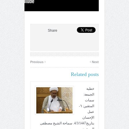
Share
‹
›
Previous
Next
Related posts
خطبة
الجمعة:
سمات
المتقين: ٦-
عمل
الإحسان
بتاريخ4/3/1447. سماحة الشيخ مصطفى