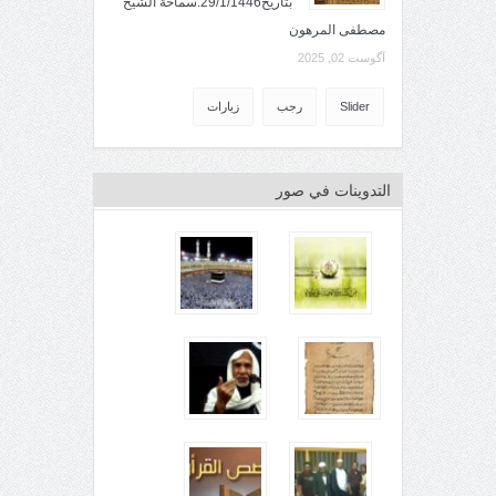
بتاريخ29/1/1446.سماحة الشيخ
مصطفى المرهون
آگوست 02, 2025
Slider
رجب
زيارات
التدوينات في صور