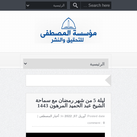
ليلة 5 من شهر رمضان مع سماحة
الشيخ عبد الحميد المرهون 1443
Posted date:
آوریل 07, 2022
In:
أخبار المصطفى
|
comment :
0