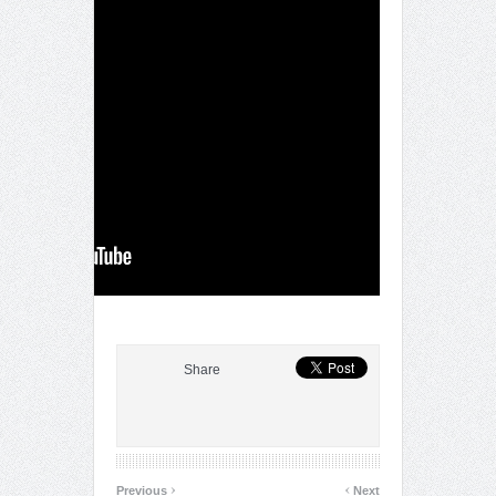
Share
‹
›
Previous
Next