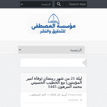
ليلة 21 من شهر رمضان (وفاة امير
المؤمنين) مع الخطيب الحسيني
محمد المرهون 1445
Posted date:
آوریل 02, 2024
In:
أخبار المصطفى
|
comment :
0