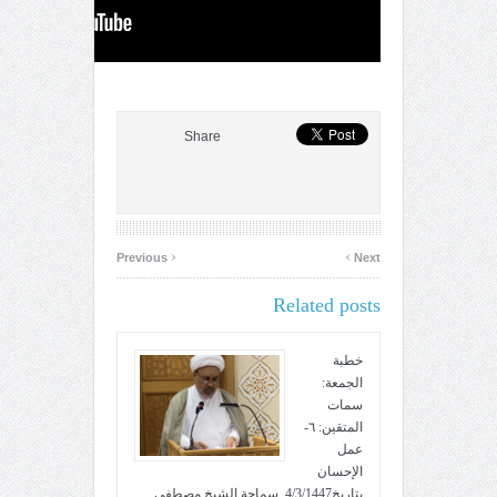
Share
‹
›
Previous
Next
Related posts
خطبة
الجمعة:
سمات
المتقين: ٦-
عمل
الإحسان
بتاريخ4/3/1447. سماحة الشيخ مصطفى