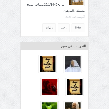
بتاريخ29/1/1446.سماحة الشيخ
مصطفى المرهون
آگوست 02, 2025
Slider
رجب
زيارات
التدوينات في صور