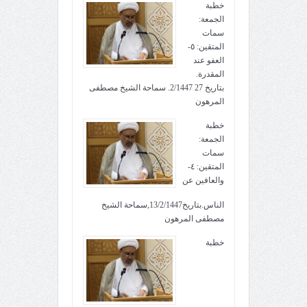
خطبة
الجمعة:
سمات
المتقين: ٥-
العفو عند
المقدرة.
بتاريخ 27 2/1447. سماحة الشيخ مصطفى
المرهون
خطبة
الجمعة:
سمات
المتقين: ٤-
والعافين عن
الناس.بتاريخ13/2/1447,سماحة الشيخ
مصطفى المرهون
خطبة