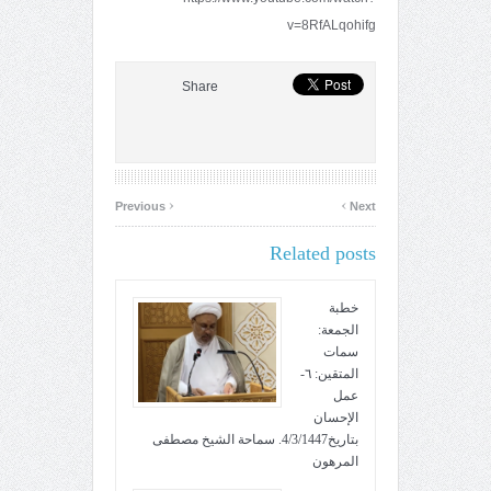
v=8RfALqohifg
Share
‹
›
Previous
Next
Related posts
خطبة
الجمعة:
سمات
المتقين: ٦-
عمل
الإحسان
بتاريخ4/3/1447. سماحة الشيخ مصطفى
المرهون