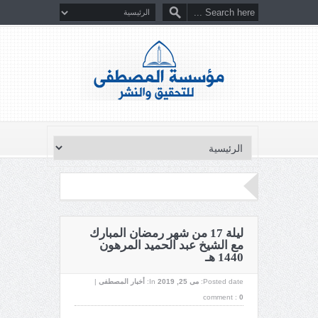
ليلة 17 من شهر رمضان المبارك
مع الشيخ عبد الحميد المرهون
1440 هـ
Posted date:
می 25, 2019
In:
أخبار المصطفى
|
comment :
0