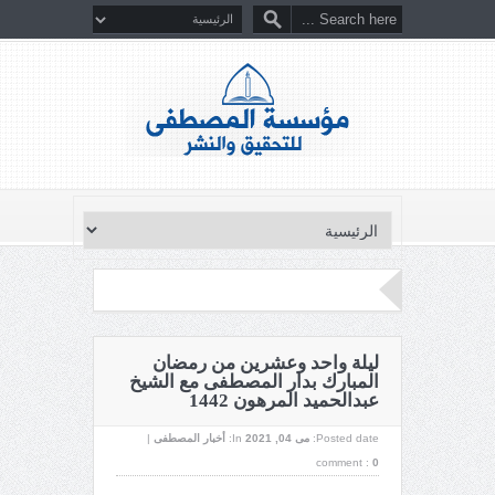
ليلة واحد وعشرين من رمضان
المبارك بدار المصطفى مع الشيخ
عبدالحميد المرهون 1442
Posted date:
می 04, 2021
In:
أخبار المصطفى
|
comment :
0