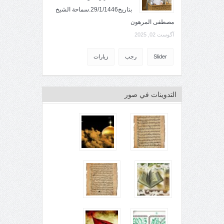
بتاريخ29/1/1446.سماحة الشيخ
مصطفى المرهون
آگوست 02, 2025
Slider
رجب
زيارات
التدوينات في صور