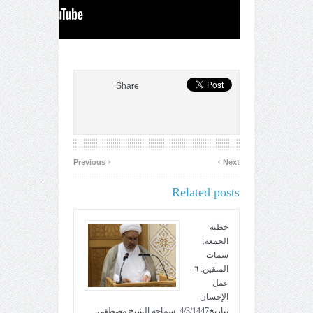
Share
‹
›
Previous
Next
Related posts
خطبة
الجمعة:
سمات
المتقين: ٦-
عمل
الإحسان
بتاريخ4/3/1447. سماحة الشيخ مصطفى