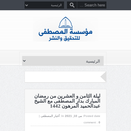
ليلة الثامن و العشرين من رمضان
المبارك بدار المصطفى مع الشيخ
عبدالحميد المرهون 1442
Posted date:
می 10, 2021
In:
أخبار المصطفى
|
comment :
0