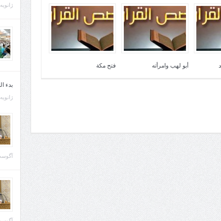
ژانویه 21, 013
أبو لهب وامرأته
فتح مكة
بدء ا
ژانویه 22, 013
آگوست 29, 
آگوست 28, 