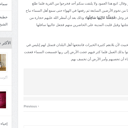
وقال: اتبع هذا العمود ولا يلتفت منكم أحد فخرجوا من القرية فلما طلع
سماحة
من تخوم الأرضين السابعة ثم رفعها في الهواء حتى سمع أهل السماء نباح
عز وجل ﴿
فَجَعَلْنَا عَالِيَهَا سَافِلَهَا
﴾ وذلك بعد أن أمطر الله عليهم حجارة من
الشيخ
لتها وقيل قلبت المدينة على الحاضرين منهم فجعل عاليها سافلها
الأكثر 
يث لأن بلادهم كثيرة الخيرات فانتجعها أهل البلدان فتمثل لهم إبليس في
توا بذلك العمل فلما كثر فيهم عجت الأرض إلى ربها فسمعت السماء فعجت
ماء أن تحصبهم وأمر الأرض أن تخسف بهم.
آگوست 29, 
‹
Previous
إحياء