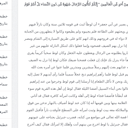
المره
مِنْ أَحَدٍ مِّن الْعَالَمِينَ * إِنَّكُمْ لَتَأْتُونَ الرِّجَالَ شَهْوَةً مِّن دُونِ النِّسَاء بَلْ أَنتُمْ قَوْمٌ
بتاريخ6/2/1447.سماحة الشيخ مصطفى المره
بصير عن أبي جعفر× أن لوطاً لبث في قومه ثلاثين سنة وكان نازلاً فيهم
 ويحثهم على الطاعة فلم يجيبوه ولم يطيعوه وكانوا لا يتطهرون من الجنابة
 لا دواء له في فروجهم وذلك انهم كانو على طريق السيارة إلى الشام ومصر
بتاريخ29/1/1446.سماحة الشيخ مصطفى المره
إذا نزل بهم الضيف فضحوه وإنما فعلوا ذلك لتنكل النازلة عليهم من غير
روا يطلبونه من الرجال ويعطون عليه الجعل وكان لوط سخياً كريماً يقري
يفاً جاء ينزل بك فإنك إن فعلت فضحنا ضيفك فكان لوط إذا نزل به الضيف
بتاريخ24/12/1446. سماحة الشيخ مصطفى المر
ه عذابهم بعث إليهم رسلاً مبشرين ومنذرين فلما عتوا عن أمره بعث الله
م قبل لوط فلما رآهم إبراهيم ذبح عجلاً سميناً فلما رأى أيديهم لا تصل إليه
ربك ونحن لا نأكل الطعام إنا أرسلنا إلى قوم لوط وخرجوا من عند إبراهيم
سماحة
وا نحن أبناء السبيل أضفنا الليلة فقال لوط إن أهل هذه القرية قوم سوء
قد أبطأنا فأضفنا فجاء لوط إلى أهله وكانت امرأته كافرة فقال قد أتاني
خطبة 
علامة بينها وبين قومها أنه إذا كان عند لوط أضياف بالنهار تدخن من فوق
 والملائكة معه بيت لوط وثبت امرأته على السطح فأوقدت ناراً فأقبل القوم
المره
ا قصة الله تعالى في مواضع من كتابه، فضرب جبرئيل بجناحه على عيونهم
فقال جبرئيل يا لوط اخرج من بينهم أنت وأهلك إلا امرأتك فقال كيف أخرج