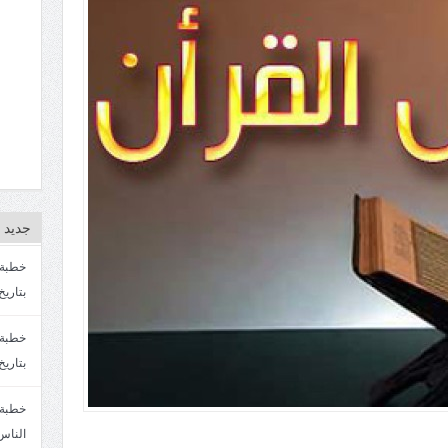
جديد ا
بتاريخ4/3/1447. سماحة الشيخ مصطفى المره
بتاريخ 27 2/1447. سماحة الشيخ مصطفى ا