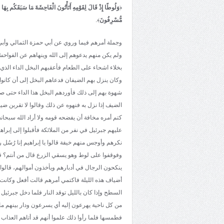
﴿
وَلُوطًا إِذْ قَالَ لِقَوْمِهِ أَتَأْتُونَ الْفَاحِشَةَ مَا سَبَقَكُم بِهَا 
مُّسْرِفُونَ
﴾.
وجملة أمرهم فيما وروي عن أبي حمزة الثمالي وأبي 
ولم يكن منهم يدعوهم إلى الله وينهاهم عن الفواحش
بخلاء اشحاء على الطعام فأعقبهم البخل الداء الذي
وكان ينزل بهم الضيفان فدعاهم البخل إلى أن كانوا 
شهوة بهم إلى ذلك فأوردهم البخل هذا الداء حتى صا
الضيف إذا نزل به فنهوه عن ذلك وقالوا لا تقربن ض
كتم أمره مخافة أن يفضحه قومه ولا أراد الله سبحان
عليهم جبرئيل في نفر من الملائكة فأقبلوا إلى إبراهي
نكرهم وأوجس منهم خيفة قالوا يا إبراهيم إنا رُسُل 
وفوقفوا على لوط وهو يسقي الزرع قال من أنتم؟ قال
ينكحون الرجال في أدبارهم ويأخذون أموالهم، قالوا 
أضياف هذه الليلة فاكتمي أمرهم قالت أفعل وكانت ال
السطح وإذا كان بالليل توقد النار فلما دخل جبرئيل
من كل ناحية يهرعون إليه أي يسرعون ودار بينهم م
فطمسها فلما رأوا ذلك علموا أنهم قد أتاهم العذاب 