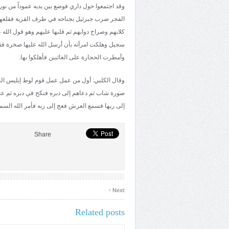
وقد اجتمعوا حول داري فوضع بين يديه عموداً من نور 
الفجر ضرب جبرئيل بجناحه في طرف القرية فقلعها 
كلابهم وصراخ دوابهم ثم قلبها عليهم وهو قول الله 
سجيل وهلكت امرأته بأن أرسل الله عليها صخرة فقت
وأمطرت الحجارة على الغائبين فأهلكوا بها.
وقال الكلبي: أول من عمل عمل قوم لوط إبليس الخب
صورة شاب ثم دعاهم إلى دبره فنكح في دبره ثم ع
إلى ربها فسمع العرش فعج إلى ربه فأمر الله الس
Share
›
Next
Related posts