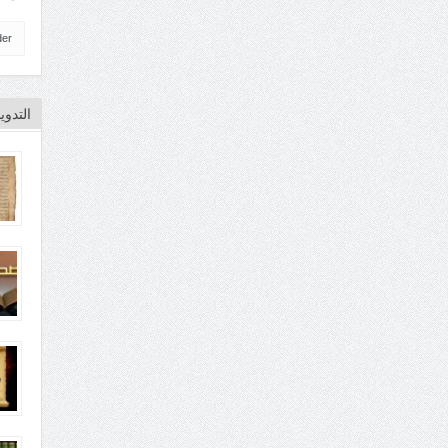
der
التدو