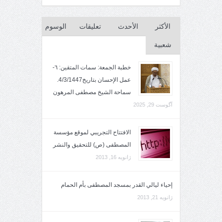
الأكثر
الأحدث
تعليقات
الوسوم
شعبية
خطبة الجمعة: سمات المتقين: ٦-
عمل الإحسان بتاريخ4/3/1447.
سماحة الشيخ مصطفى المرهون
آگوست 29, 2025
الافتتاح التجريبي لموقع مؤسسة
المصطفى (ص) للتحقيق والنشر
ژانویه 16, 2013
إحياء ليالي القدر بمسجد المصطفى بأم الحمام
ژانویه 21, 2013