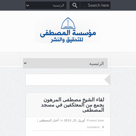
لقاء الشيخ مصطفى المرهون
بجمع من المعتكفين في مسجد
المصطفى
Posted date:
آوریل 21, 2013
In:
أخبار المصطفى
|
comment :
0