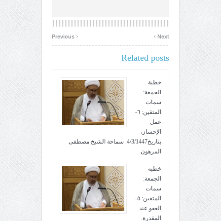
‹
›
Previous
Next
Related posts
خطبة
الجمعة:
سمات
المتقين: ٦-
عمل
الإحسان
بتاريخ4/3/1447. سماحة الشيخ مصطفى
المرهون
خطبة
الجمعة:
سمات
المتقين: ٥-
العفو عند
المقدرة.