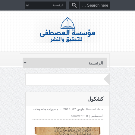
كشكول
Posted date:
مارس 07, 2019
In:
مصورات مخطوطات
المصطفى
|
0
comment :