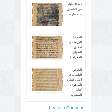
دفع المناواة
في التفضيل
والمساواة
الحديقة
الوردية في
تحقيق
السوانح
المعراجية
الحدائق
الناضرة في
أحكام العترة
الطاهرة ـ
كتاب
المضاربة
Leave a Comment