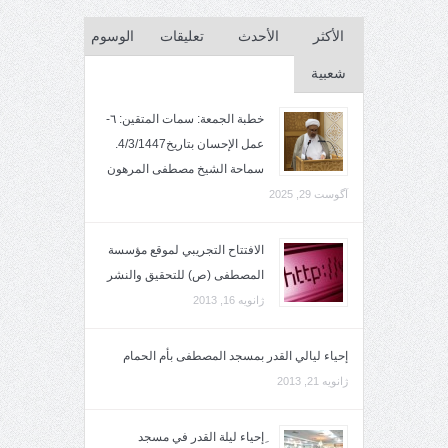
الأكثر
الأحدث
تعليقات
الوسوم
شعبية
خطبة الجمعة: سمات المتقين: ٦-
عمل الإحسان بتاريخ4/3/1447.
سماحة الشيخ مصطفى المرهون
آگوست 29, 2025
الافتتاح التجريبي لموقع مؤسسة
المصطفى (ص) للتحقيق والنشر
ژانویه 16, 2013
إحياء ليالي القدر بمسجد المصطفى بأم الحمام
ژانویه 21, 2013
ِإحياء ليلة القدر في مسجد