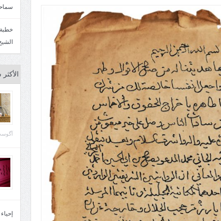
سماحة
الشيخ
الأكثر 
آگوست 29, 
إحياء