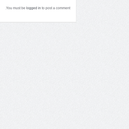
You must be
logged in
to post a comment.