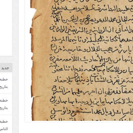
جديد ا
بتاريخ4/3/1447. سماحة الشيخ مصطفى المره
بتاريخ 27 2/1447. سماحة الشيخ مصطفى ا