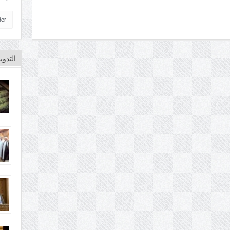
der
التدو