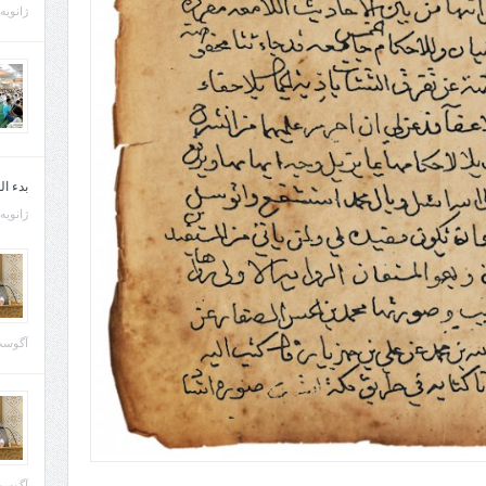
ژانویه 21, 013
بدء ا
ژانویه 22, 013
آگوست 29, 
آگوست 28, 