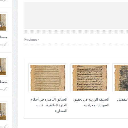
مصطف
‹
Previous
آگوست 10, 
مصطف
آگوست 02, 
التفضيل
الحديقة الوردية في تحقيق
الحدائق الناضرة في أحكام
السوانح المعراجية
العترة الطاهرة ـ كتاب
المضاربة
آگوست 02, 