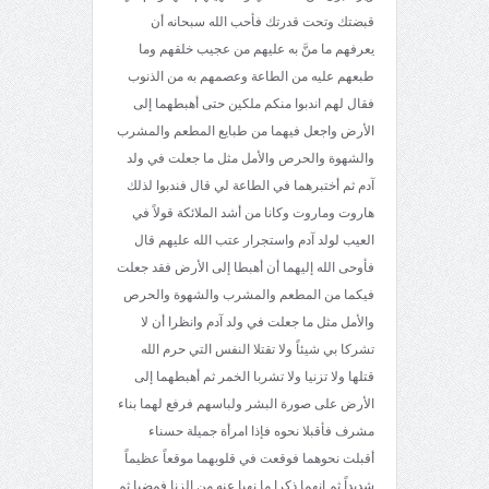
قبضتك وتحت قدرتك فأحب الله سبحانه أن
يعرفهم ما منَّ به عليهم من عجيب خلقهم وما
طبعهم عليه من الطاعة وعصمهم به من الذنوب
فقال لهم اندبوا منكم ملكين حتى أهبطهما إلى
الأرض واجعل فيهما من طبايع المطعم والمشرب
والشهوة والحرص والأمل مثل ما جعلت في ولد
آدم ثم أختبرهما في الطاعة لي قال فندبوا لذلك
هاروت وماروت وكانا من أشد الملائكة قولاً في
العيب لولد آدم واستجرار عتب الله عليهم قال
فأوحى الله إليهما أن أهبطا إلى الأرض فقد جعلت
فيكما من المطعم والمشرب والشهوة والحرص
والأمل مثل ما جعلت في ولد آدم وانظرا أن لا
تشركا بي شيئاً ولا تقتلا النفس التي حرم الله
قتلها ولا تزنيا ولا تشربا الخمر ثم أهبطهما إلى
الأرض على صورة البشر ولباسهم فرفع لهما بناء
مشرف فأقبلا نحوه فإذا امرأة جميلة حسناء
أقبلت نحوهما فوقعت في قلوبهما موقعاً عظيماً
شديداً ثم إنهما ذكرا ما نهيا عنه من الزنا فمضيا ثم