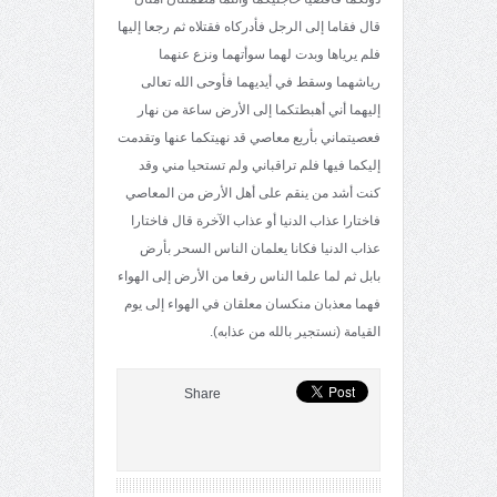
قال فقاما إلى الرجل فأدركاه فقتلاه ثم رجعا إليها
فلم يرياها وبدت لهما سوأتهما ونزع عنهما
رياشهما وسقط في أيديهما فأوحى الله تعالى
إليهما أني أهبطتكما إلى الأرض ساعة من نهار
فعصيتماني بأربع معاصي قد نهيتكما عنها وتقدمت
إليكما فيها فلم تراقباني ولم تستحيا مني وقد
كنت أشد من ينقم على أهل الأرض من المعاصي
فاختارا عذاب الدنيا أو عذاب الآخرة قال فاختارا
عذاب الدنيا فكانا يعلمان الناس السحر بأرض
بابل ثم لما علما الناس رفعا من الأرض إلى الهواء
فهما معذبان منكسان معلقان في الهواء إلى يوم
القيامة (نستجير بالله من عذابه).
Share