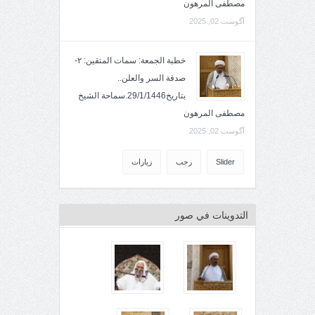
مصطفى المرهون
آگوست 02, 2025
خطبة الجمعة: سمات المتقين: ٢-
صدقة السر والعلن..
بتاريخ29/1/1446.سماحة الشيخ
مصطفى المرهون
آگوست 02, 2025
Slider
رجب
زيارات
التدوينات في صور