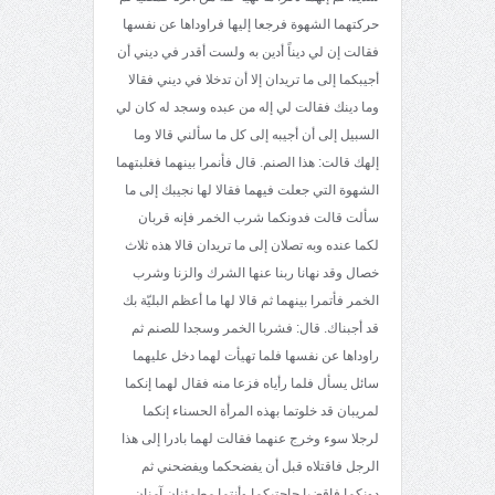
حركتهما الشهوة فرجعا إليها فراوداها عن نفسها
فقالت إن لي ديناً أدين به ولست أقدر في ديني أن
أجيبكما إلى ما تريدان إلا أن تدخلا في ديني فقالا
وما دينك فقالت لي إله من عبده وسجد له كان لي
السبيل إلى أن أجيبه إلى كل ما سألني قالا وما
إلهك قالت: هذا الصنم. قال فأنمرا بينهما فغلبتهما
الشهوة التي جعلت فيهما فقالا لها نجيبك إلى ما
سألت قالت فدونكما شرب الخمر فإنه قربان
لكما عنده وبه تصلان إلى ما تريدان قالا هذه ثلاث
خصال وقد نهانا ربنا عنها الشرك والزنا وشرب
الخمر فأتمرا بينهما ثم قالا لها ما أعظم البليّة بك
قد أجبناك. قال: فشربا الخمر وسجدا للصنم ثم
راوداها عن نفسها فلما تهيأت لهما دخل عليهما
سائل يسأل فلما رأياه فزعا منه فقال لهما إنكما
لمريبان قد خلوتما بهذه المرأة الحسناء إنكما
لرجلا سوء وخرج عنهما فقالت لهما بادرا إلى هذا
الرجل فاقتلاه قبل أن يفضحكما ويفضحني ثم
دونكما فاقضيا حاجتيكما وأنتما مطمئنان آمنان