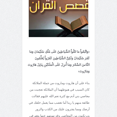
﴿
وَاتَّبَعُواْ مَا تَتْلُواْ الشَّيَاطِينُ عَلَى مُلْكِ سُلَيْمَانَ وَمَا
كَفَرَ سُلَيْمَانُ وَلَكِنَّ الشَّيْاطِينَ كَفَرُواْ يُعَلِّمُونَ
النَّاسَ السِّحْرَ وَمَا أُنزِلَ عَلَى الْمَلَكَيْنِ بِبَابِلَ هَارُوتَ
وَمَارُوتَ
﴾
بناء على أن هاروت وماروت من جملة الملائكة
كان السبب في هبوطهما أن الملائكة تعجبت من
معاصي بني آدم مع كثرة نعم الله عليهم فقالت
طائفة منهم يا ربنا أما تغضب مما يعمل خلقك في
أرضك ومما يفترون عليك من الكذب والزور
ويرتكبون من المعاصي وقد نهيتهم عنها وهم في