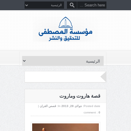
قصة هاروت وماروت
Posted date:
جولای 28, 2013
In:
قصص القران
|
comment :
0