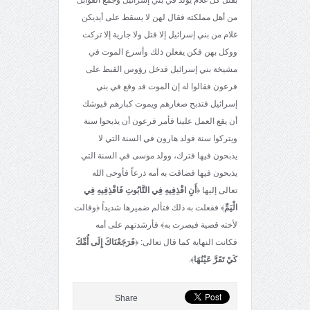
من أهل مملكته فقال لهن لا يسقط على أيديكن
غلام من بني إسرائيل إلا قتل ولا جارية إلا تركت
ووكل بهن فكن يفعلن ذلك وأسرع الموت في
مشيخة بني إسرائيل فدخل رؤوس القبط على
فرعون فقالوا له إن الموت قد وقع في بني
إسرائيل فتذبح صغارهم ويموت كبارهم فيوشك
أن يقع العمل علينا فأمر فرعون أن يذبحوا سنة
ويتركوا سنة فولد هارون في السنة التي لا
يذبحون فيها فترك، وولد موسى في السنة التي
يذبحون فيها فضاقت به أمه ذرعاً فأوحى الله
تعالى إليها ﴿
أَنِ اقْذِفِيهِ فِي التَّابُوتِ فَاقْذِفِيهِ فِي
الْيَمِّ
﴾ ففعلت به ذلك فتألم ضميرها شديداً ﴿وقالت
لأخته قصية فبصرت به﴾ فأرشدتهم على أمه
فكانت النهاية كما قال تعالى: ﴿
فَرَجَعْنَاكَ إِلَى أُمِّكَ
كَيْ تَقَرَّ عَيْنُهَا
﴾.
Share