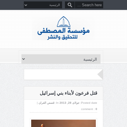
قتل فرعون لأبناء بني إسرائيل
Posted date:
جولای 28, 2013
In:
قصص القران
|
comment :
0