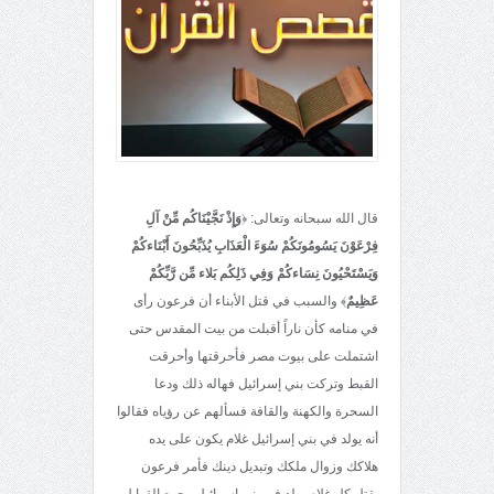
قال الله سبحانه وتعالى: ﴿
وَإِذْ نَجَّيْنَاكُم مِّنْ آلِ
فِرْعَوْنَ يَسُومُونَكُمْ سُوَءَ الْعَذَابِ يُذَبِّحُونَ أَبْنَاءكُمْ
وَيَسْتَحْيُونَ نِسَاءكُمْ وَفِي ذَلِكُم بَلاء مِّن رَّبِّكُمْ
عَظِيمٌ
﴾ والسبب في قتل الأبناء أن فرعون رأى
في منامه كأن ناراً أقبلت من بيت المقدس حتى
اشتملت على بيوت مصر فأحرقتها وأحرقت
القبط وتركت بني إسرائيل فهاله ذلك ودعا
السحرة والكهنة والقافة فسألهم عن رؤياه فقالوا
أنه يولد في بني إسرائيل غلام يكون على يده
هلاكك وزوال ملكك وتبديل دينك فأمر فرعون
بقتل كل غلام يولد في بني إسرائيل وجمع القوابل